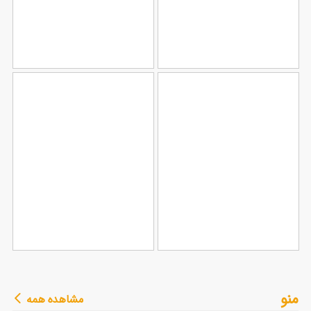
طرح سربرگ شرکتی
طرح سربرگ خام شرکت
106
124
طرح سربرگ آموزشگاه
طرح سربرگ وکیل با
منو
مشاهده همه
91
رانندگی
79
قابلیت ویرایش المان ها