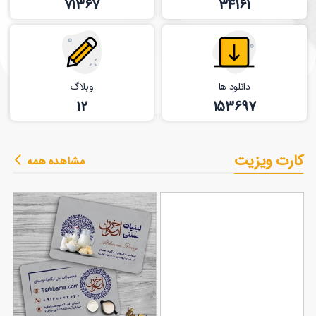
71367
34161
دانلود ها
وبلاگ
12
153697
کارت ویزیت
مشاهده همه