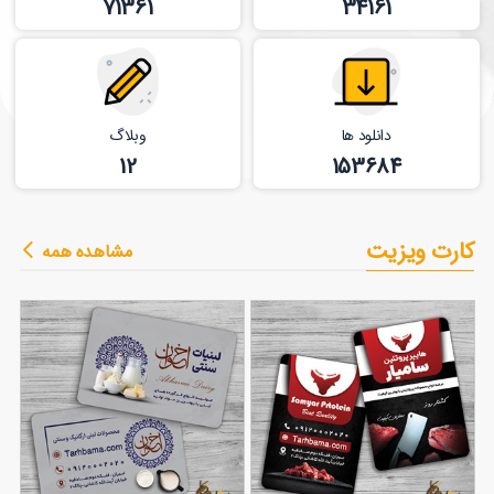
71361
34161
دانلود ها
وبلاگ
12
153684
کارت ویزیت
مشاهده همه