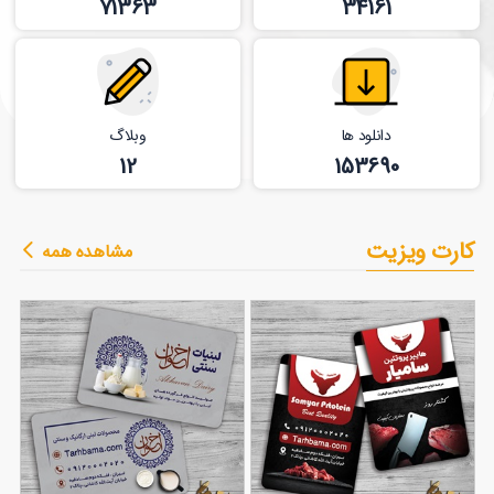
71363
34161
دانلود ها
وبلاگ
12
153690
کارت ویزیت
مشاهده همه