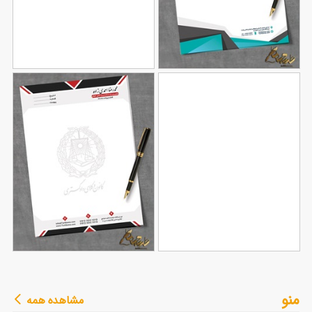
طرح سربرگ شرکتی
طرح سربرگ خام شرکت
106
124
طرح سربرگ آموزشگاه
طرح سربرگ وکیل با
منو
مشاهده همه
90
رانندگی
79
قابلیت ویرایش المان ها