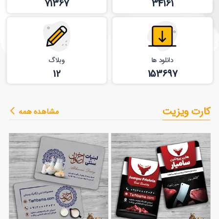
71367
34161
دانلود ها
وبلاگ
12
153697
کارت ویزیت
مشاهده همه