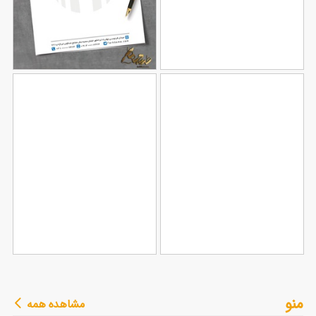
طرح سربرگ شرکتی
طرح سربرگ خام شرکت
106
124
طرح سربرگ آموزشگاه
طرح سربرگ وکیل با
منو
مشاهده همه
90
رانندگی
79
قابلیت ویرایش المان ها