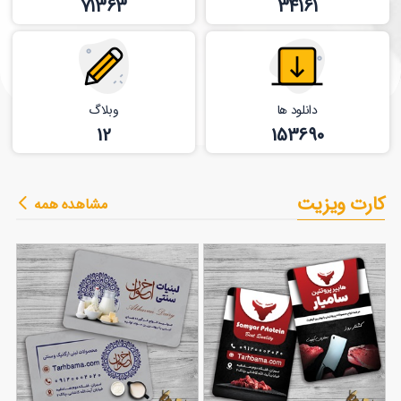
71363
34161
دانلود ها
وبلاگ
12
153690
کارت ویزیت
مشاهده همه