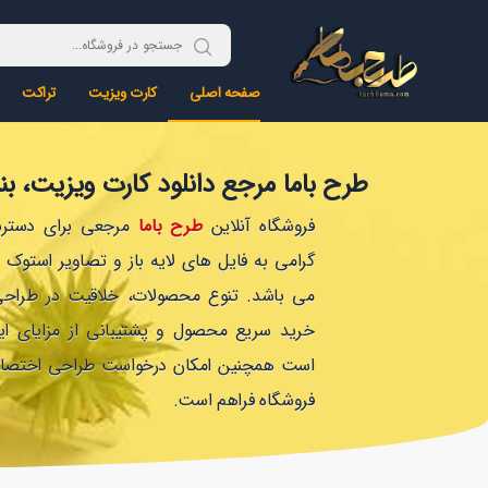
صفحه اصلی
کارت ویزیت
تراکت
طرح باما مرجع دانلود کارت ویزیت، بنر،
فروشگاه آنلاین
طرح باما
مرجعی برای دسترس
گرامی به فایل های لایه باز و تصاویر استوک
می باشد. تنوع محصولات، خلاقیت در طراحی،
خرید سریع محصول و پشتیبانی از مزایای ای
است همچنین امکان درخواست طراحی اختصاص
فروشگاه فراهم است.