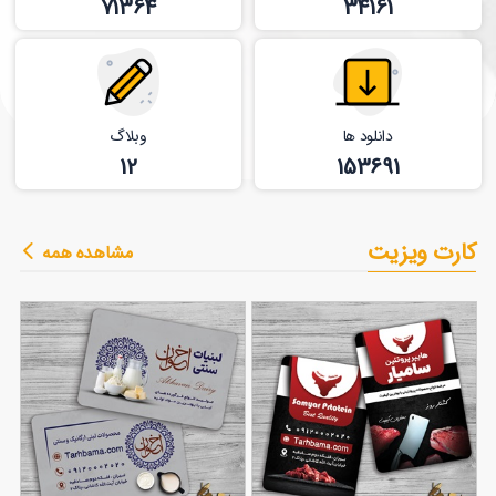
71364
34161
دانلود ها
وبلاگ
12
153691
کارت ویزیت
مشاهده همه