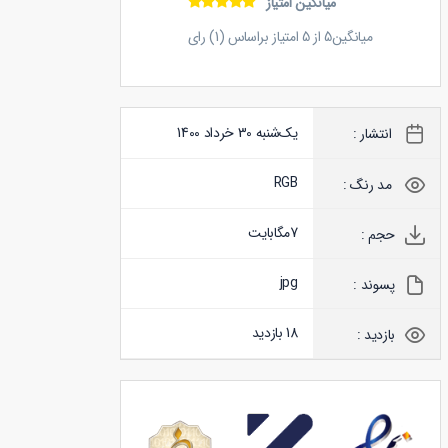
میانگین امتیاز
میانگین
5
از
5
امتیاز براساس (
1
) رای
یک‌شنبه 30 خرداد 1400
انتشار :
RGB
مد رنگ :
7
مگابایت
حجم :
jpg
پسوند :
18 بازدید
بازدید :