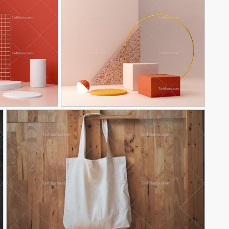
پس زمینه معرفی محصول مینیمال
تصویر با کیفیت 
90,000
تومان
212
61
محصول