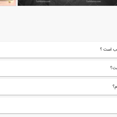
صویر با کیفیت پس زمینه مشکی مچاله شده
عکس سکوه
90,000
تومان
50
62
سب است ؟
ست؟
م؟