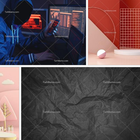
صحنه معرفی
تصویر با کیفیت هکر
90,000
90,000
تومان
35