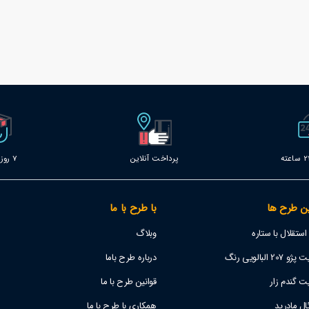
پرداخت آنلاین
7 روز خدمات
ن طرح ها
با طرح با ما
تقلال با ستاره
وبلاگ
 البالویی رنگ
درباره طرح باما
ت گندم زار
قوانین طرح با ما
ل مادرید
همکاری با طرح با ما