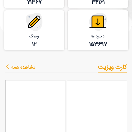
71367
34161
دانلود ها
وبلاگ
12
153697
کارت ویزیت
مشاهده همه