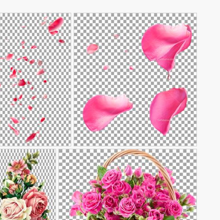
عکس گلبرگ دوربری
عکس گلبرگ صورتی بدون پس
90,000
تومان
00
شده
226
زمینه
270