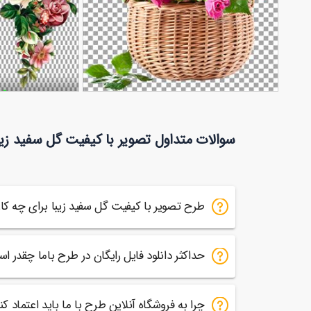
توم
عکس دسته
90,000
گل رز
عکس سبد گل رز صورتی
90,000
تومان
سوالات متداول تصویر با کیفیت گل سفید زیب
202
87
طرح تصویر با کیفیت گل سفید زیبا برای چه ک
حداکثر دانلود فایل رایگان در طرح باما چقدر ا
چرا به فروشگاه آنلاین طرح با ما باید اعتماد کن