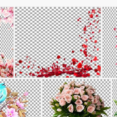
تومان
عکس شا
عکس گلبرگ قرمز
90,000
تومان
90,0
گ
251
141