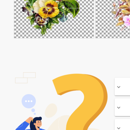
وری
عکس گل و پرنده مینیاتوری
90,000
90,000
تومان
تومان
144