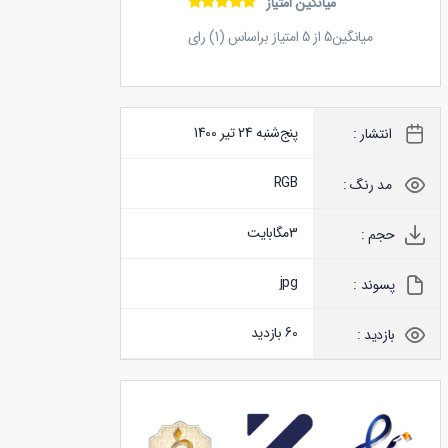
میانگین امتیاز
میانگین
5
از
5
امتیاز براساس (
1
) رای
پنج‌شنبه 24 تیر 1400
انتشار :
RGB
مد رنگ :
3
مگابایت
حجم :
jpg
پسوند :
60 بازدید
بازدید :