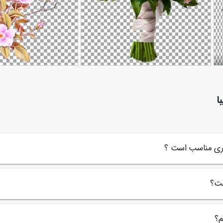
ان
عکس دسته گل عروس
عکس دوربری شده گل مینیات
90,000
تومان
ا
149
96
اری مناسب است ؟
ست؟
م؟