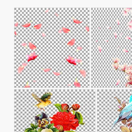
تومان
خه درخت و
عکس گلبرگ بدون پس زمینه
90,000
تومان
90,000
لبرگ
184