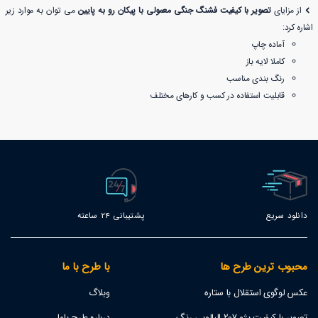
از مزایای
تصویر با کیفیت فشنگ جنگی معمولی با پیکان رو به پایین
می توان به موارد زیر
اشاره کرد:
آماده چاپ
کاملا لایه باز
رنگ بندی مناسب
قابلیت استفاده در کسب و کارهای مختلف
دانلود سریع
پشتیبانی 24 ساعته
محبوب ترین طرح ها
با طرح با ما
عکس لوگوی استقلال با ستاره
وبلاگ
تصویر با کیفیت پژو 207 البالویی رنگ
درباره طرح باما