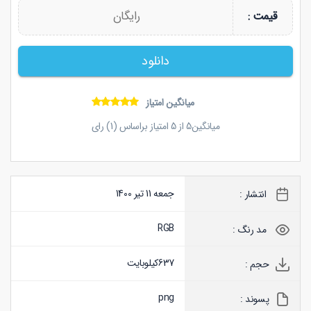
رایگان
قیمت :
دانلود
میانگین امتیاز
میانگین
5
از
5
امتیاز براساس (
1
) رای
جمعه 11 تیر 1400
انتشار :
RGB
مد رنگ :
637
کیلوبایت
حجم :
png
پسوند :