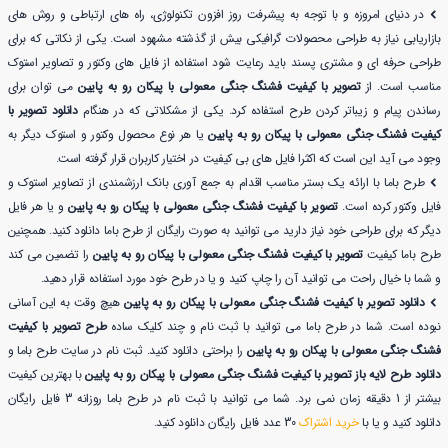
در دنیای امروزه و با توجه به پیشرفت روز افزون تکنولوژی، راه های ارتباطی و روش های
بازاریابی نیاز به طراحی محصولات گرافیکی بیش از گذشته مشهود است. یکی از نکاتی که برای
طراحی حرفه ای و مشتری پسند باید رعایت شود استفاده از فایل های وکتور و تصاویر استوک
مناسب است. از
تصویر با کیفیت فشنگ جنگی معمولی با پیکان رو به پایین
می توان برای
رساندن پیام و زیباتر کردن طرح استفاده کرد. یکی از مشکلاتی که در هنگام
دانلود تصویر با
کیفیت فشنگ جنگی معمولی با پیکان رو به پایین
یا هر نوع محصول وکتور و استوک دیگر به
وجود می آید این است که اکثرا فایل های بی کیفیت در اختیار کاربران قرار گرفته است.
طرح باما با ارائه یک بستر مناسب اقدام به جمع آوری بانک ارزشمندی از تصاویر استوک و
فایل وکتور کرده است.
تصویر با کیفیت فشنگ جنگی معمولی با پیکان رو به پایین
و یا هر فایل
دیگر که برای طراحی خود نیاز دارید می توانید به صورت رایگان از طرح باما دانلود کنید. همچنین
طرح باما کیفیت
تصویر با کیفیت فشنگ جنگی معمولی با پیکان رو به پایین
را تضمین می کند
و شما با خیال راحت می توانید آن را چاپ کنید و یا در طرح خود مورد استفاده قرار دهید.
دانلود تصویر با کیفیت فشنگ جنگی معمولی با پیکان رو به پایین
هیچ وقت به این آسانی
نبوده است. شما در طرح باما می توانید با ثبت نام و چند کلیک ساده
طرح تصویر با کیفیت
فشنگ جنگی معمولی با پیکان رو به پایین
را براحتی دانلود کنید. ثبت نام در سایت طرح باما و
دانلود طرح لایه باز تصویر با کیفیت فشنگ جنگی معمولی با پیکان رو به پایین
با بهترین کیفیت
بیشتر از 1 دقیقه زمان نمی برد. شما می توانید با ثبت نام در طرح باما روزانه 3 فایل رایگان
دانلود کنید و یا با
خرید اشتراک
30 عدد فایل رایگان دانلود کنید.