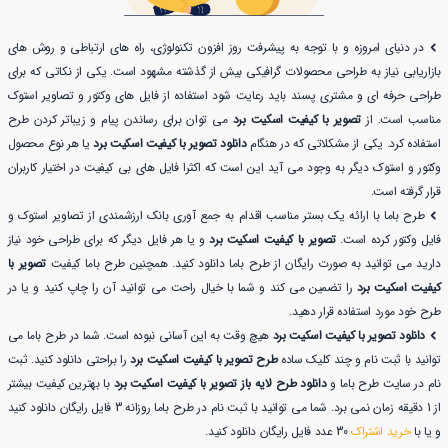
در دنیای امروزه و با توجه به پیشرفت روز افزون تکنولوژی، راه های ارتباطی و روش های
بازاریابی نیاز به طراحی محصولات گرافیکی بیش از گذشته مشهود است. یکی از نکاتی که برای
طراحی حرفه ای و مشتری پسند باید رعایت شود استفاده از فایل های وکتور و تصاویر استوک
مناسب است. از
تصویر با کیفیت اسکیت برد
می توان برای رساندن پیام و زیباتر کردن طرح
استفاده کرد. یکی از مشکلاتی که در هنگام
دانلود تصویر با کیفیت اسکیت برد
یا هر نوع محصول
وکتور و استوک دیگر به وجود می آید این است که اکثرا فایل های بی کیفیت در اختیار کاربران
قرار گرفته است.
طرح باما با ارائه یک بستر مناسب اقدام به جمع آوری بانک ارزشمندی از تصاویر استوک و
فایل وکتور کرده است.
تصویر با کیفیت اسکیت برد
و یا هر فایل دیگر که برای طراحی خود نیاز
دارید می توانید به صورت رایگان از طرح باما دانلود کنید. همچنین طرح باما کیفیت
تصویر با
کیفیت اسکیت برد
را تضمین می کند و شما با خیال راحت می توانید آن را چاپ کنید و یا در
طرح خود مورد استفاده قرار دهید.
دانلود تصویر با کیفیت اسکیت برد
هیچ وقت به این آسانی نبوده است. شما در طرح باما می
توانید با ثبت نام و چند کلیک ساده
طرح تصویر با کیفیت اسکیت برد
را براحتی دانلود کنید. ثبت
نام در سایت طرح باما و
دانلود طرح لایه باز تصویر با کیفیت اسکیت برد
با بهترین کیفیت بیشتر
از 1 دقیقه زمان نمی برد. شما می توانید با ثبت نام در طرح باما روزانه 3 فایل رایگان دانلود کنید
و یا با
خرید اشتراک
30 عدد فایل رایگان دانلود کنید.