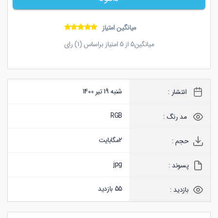
میانگین امتیاز
میانگین
5
از
5
امتیاز براساس (
1
) رای
شنبه 19 تیر 1400
انتشار :
RGB
مد رنگ :
2
مگابایت
حجم :
jpg
پسوند :
55 بازدید
بازدید :