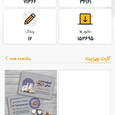
71366
34161
دانلود ها
وبلاگ
12
153695
کارت ویزیت
مشاهده همه