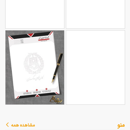
طرح سربرگ شرکتی
طرح سربرگ خام شرکت
106
124
طرح سربرگ آموزشگاه
طرح سربرگ وکیل با
منو
مشاهده همه
91
رانندگی
79
قابلیت ویرایش المان ها