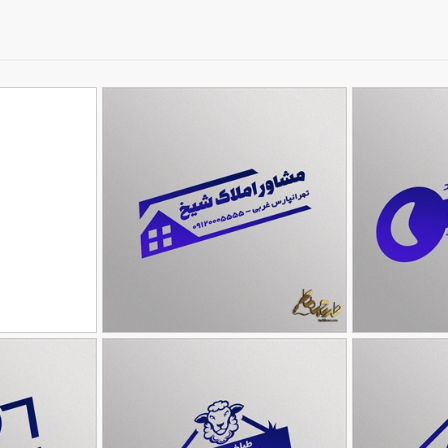
مهر برای مشاور املاک
طرح مهر برای لوا
90,000
90,000
تومان
تومان
191
158