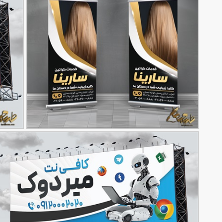
طرح بنر استند مرکز کراتین مو
طرح بنر 
90,000
تومان
89
95