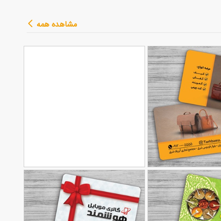
مشاهده همه
فروشگاه کیف
طرح کارت ویزیت خدمات فنی
90,000
90,000
تومان
تومان
چرم
143
کولر