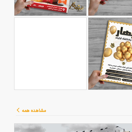
 فنی مهندسی
طرح تراکت پیتزا ساندویچ لایه
90,000
90,000
تومان
تومان
لیت ویرایش
77
باز
 آرایی
طرح تراکت تبلیغاتی مشاور
90,000
90,000
تومان
تومان
مشاهده همه
133
املاک