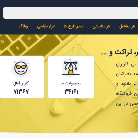
بنر مشاغل
بنر مناسبتی
سایر طرح ها
ابزار طراحی
وبلاگ
 تراکت و ...
ی کاربران
 مد نظرشان
 دانلود و
محصولات ما
کاربر فعال
71367
34161
ن فروشگاه
ی در این