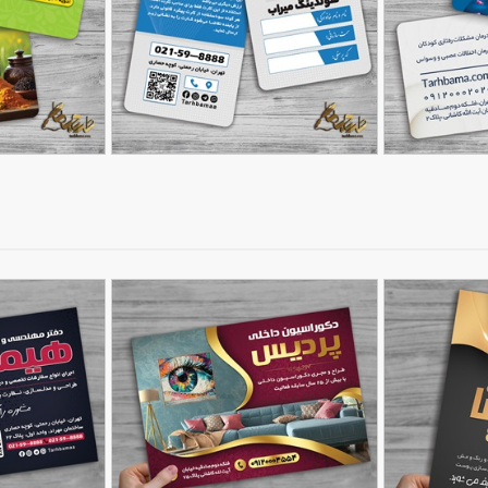
طرح کارت پرسنلی با قابلیت
طرح کارت ویزی
90,000
90,000
تومان
تومان
از
97
ویرایش المان ها در فتوشاپ
90
گیاهان دارویی ق