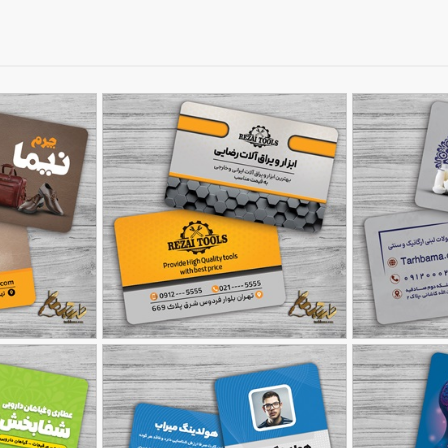
تی
طرح کارت ویزیت ابزار آلات با
طرح کارت ویزیت 
90,000
90,000
تومان
تومان
187
قابلیت ویرایش المان ها
162
و کفش 