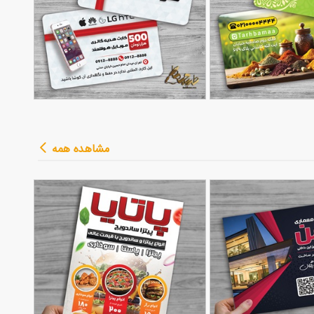
ت عطاری و
طرح کارت هدیه فروشگاه
90,000
90,000
تومان
تومان
مشاهده همه
ابل ویرایش
68
موبایل