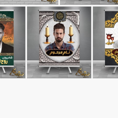
وست ایمنی در محل کار با
بنر پیام ایمنی محل کار با قابلیت ویرایش م
90,000
تومان
86
قابلیت ویرایش متن
64
ت
طرح پوستر تسلیت با قابلیت
طرح بنر تسلیت
90,000
90,000
تومان
تومان
59
تغییر عکس و متن
67
با قابلیت 