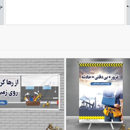
طرح بنر آماده لوله و اتصالات
طر
90,000
ن
تومان
67