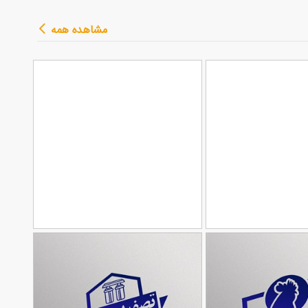
طرح بنر تسلیت با عکس
90,000
تومان
مشاهده همه
60
مرحوم
زم یدکی
طرح مهر پمپ بنزین
90,000
90,000
تومان
تومان
82