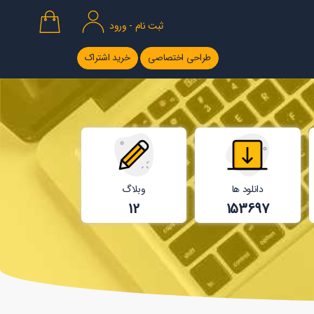
ثبت نام - ورود
طراحی اختصاصی
خرید اشتراک
دانلود ها
وبلاگ
12
153697