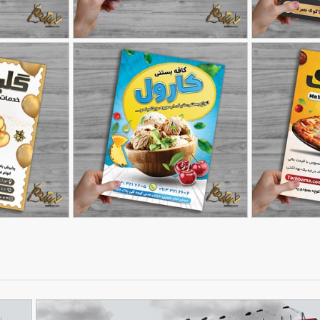
طرح تراکت دکوراسیون داخلی
طرح تراکت دفتر
90,000
90,000
تومان
تومان
104
با قابلیت تغییر المان ها
84
و معماری با قاب
طرح تراکت کافه بستنی
طرح تراکت بادکنک
90,000
90,000
تومان
تومان
168
148