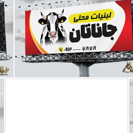
خام لبنیاتی
طرح خام
90,000
تومان
70