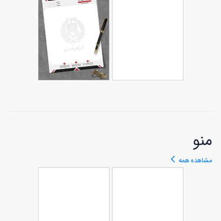
طرح سربرگ
طرح سربرگ خام
124
شرکتی
106
شرکت
طرح سربرگ
طرح سربرگ وکیل
90
آموزشگاه رانندگی
79
با قابلیت ویرایش
المان ها
منو
مشاهده همه