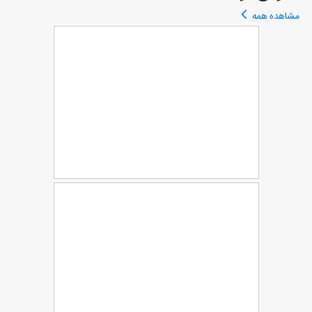
مشاهده همه
طرح ماگ لایه باز عید نوروز
88