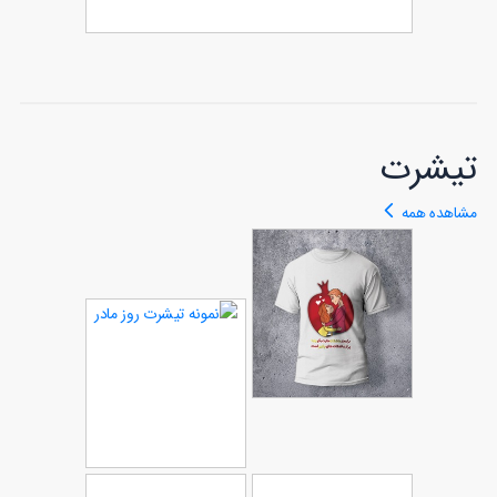
طرح اینستاگرام ساندویچی
62
تیشرت
مشاهده همه
طرح تیشرت
56
مناسب شب یلدا