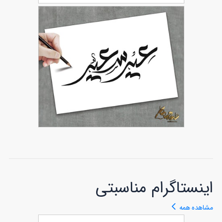
تایپوگرافی عید مبارک
54
تایپوگرافی عید سعید لایه باز
59
اینستاگرام مناسبتی
مشاهده همه