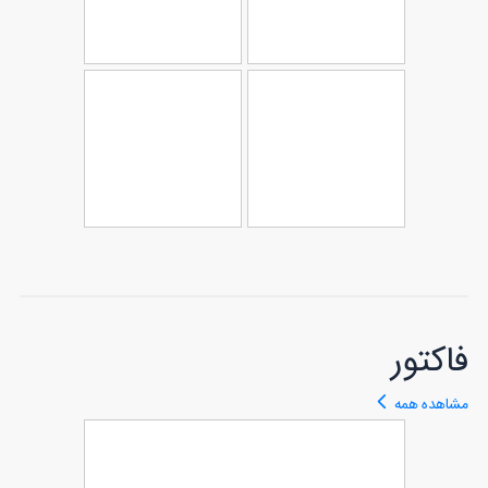
آگهی ترحیم پدر
آگهی ترحیم
91
به صورت فایل
66
کودک لایه باز
لایه باز
قابل ویرایش
آگهی ترحیم
آگهی ترحیم پدر
94
کودک بصورت
77
با قابلیت ویرایش
فایل لایه باز
فاکتور
مشاهده همه