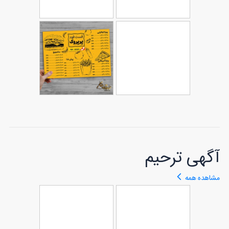
طرح منو برای
طرح منو برای
104
رستوران
119
کافی شاپ
طرح منوی بستنی
طرح منوی غدای
77
فروشی
100
فست فود
آگهی ترحیم
مشاهده همه