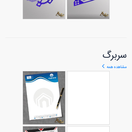
مهر برای مشاور
املاک
طرح مهر برای
191
لوازم یدکی
158
سربرگ
مشاهده همه