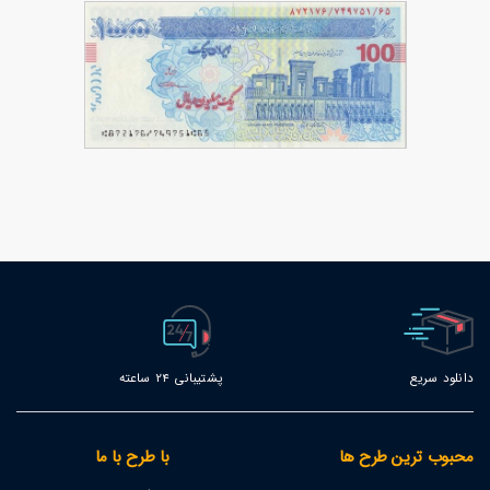
تصویر با کیفیت 100 هزار تومانی از
93
پشت
تصویر با کیفیت 100 هزار تومانی از جلو
86
دانلود سریع
پشتیبانی 24 ساعته
محبوب ترین طرح ها
با طرح با ما