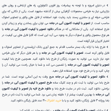
در دنیای امروزه و با توجه به پیشرفت روز افزون تکنولوژی، راه های ارتباطی و روش های
بازاریابی نیاز به طراحی محصولات گرافیکی بیش از گذشته مشهود است. یکی از نکاتی که برای
طراحی حرفه ای و مشتری پسند باید رعایت شود استفاده از فایل های وکتور و تصاویر استوک
مناسب است. از
تصویر با کیفیت کامیون آبی در جاده
می توان برای رساندن پیام و زیباتر کردن
طرح استفاده کرد. یکی از مشکلاتی که در هنگام
دانلود تصویر با کیفیت کامیون آبی در جاده
یا
هر نوع محصول وکتور و استوک دیگر به وجود می آید این است که اکثرا فایل های بی کیفیت در
اختیار کاربران قرار گرفته است.
طرح باما با ارائه یک بستر مناسب اقدام به جمع آوری بانک ارزشمندی از تصاویر استوک و
فایل وکتور کرده است.
تصویر با کیفیت کامیون آبی در جاده
و یا هر فایل دیگر که برای طراحی
خود نیاز دارید می توانید به صورت رایگان از طرح باما دانلود کنید. همچنین طرح باما کیفیت
تصویر با کیفیت کامیون آبی در جاده
را تضمین می کند و شما با خیال راحت می توانید آن را
چاپ کنید و یا در طرح خود مورد استفاده قرار دهید.
دانلود تصویر با کیفیت کامیون آبی در جاده
هیچ وقت به این آسانی نبوده است. شما در
طرح باما می توانید با ثبت نام و چند کلیک ساده
طرح تصویر با کیفیت کامیون آبی در جاده
را
براحتی دانلود کنید. ثبت نام در سایت طرح باما و
دانلود طرح لایه باز تصویر با کیفیت کامیون
آبی در جاده
با بهترین کیفیت بیشتر از 1 دقیقه زمان نمی برد. شما می توانید با ثبت نام در طرح
باما روزانه 3 فایل رایگان دانلود کنید و یا با
خرید اشتراک
30 عدد فایل رایگان دانلود کنید.
از مزایای
تصویر با کیفیت کامیون آبی در جاده
می توان به موارد زیر اشاره کرد: