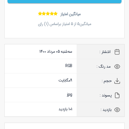
میانگین امتیاز
میانگین
5
از
5
امتیاز براساس (
1
) رای
سه‌شنبه 05 مرداد 1400
انتشار :
RGB
مد رنگ :
9
مگابایت
حجم :
jpg
پسوند :
101 بازدید
بازدید :