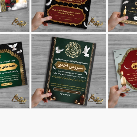
طرح کارت دعوت مراسم ترحیم
طرح اعلامیه فوت 
90,000
90,000
تومان
تومان
224
360
طرح کارت دعوت ترحیم با
طرح آماده آگهی 
90,000
90,000
تومان
تومان
61
قابلیت ویرایش
173