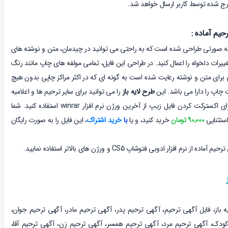
ج شده توسط کاربر ارسال خواهد شد.
یم آماده :
ه به صورتی طراحی شده است که به راحتی می توانید در چیدمان، متن و نوشته های
رات دلخواه را اعمال کنید. در طراحی این فایل، تمامی مولفه های چاپ مانند رنگ
برای متن و نوشته رعایت شده است به گونه ای که در اکثر مراکز چاپی بدون هیچ
 چاپ را دارا می باشد. این
طرح لایه باز
را می توانید برای سایر ترحیم ها و اعلامیه
ها شخصی سازی و استفاده کنید. برای اکسترکت کردن فایل زیپ از آخرین ورژن نرم افزار winrar استفاده کنید. شما
استثنایی
90,000 تومان
خرید کنید، و یا
با
خرید اشتراک
، این فایل را به صورت رایگان
افزار ادوبی فتوشاپ CS5 و ورژن های بالاتر استفاده نمایید.
ه باز، فایل آگهی ترحیم، آگهی ترحیم پدر، آگهی ترحیم مادر، آگهی ترحیم جوان،
ودک، آگهی ترحیم مرد، آگهی ترحیم همسر، آگهی ترحیم زن، آگهی ترحیم آقا،