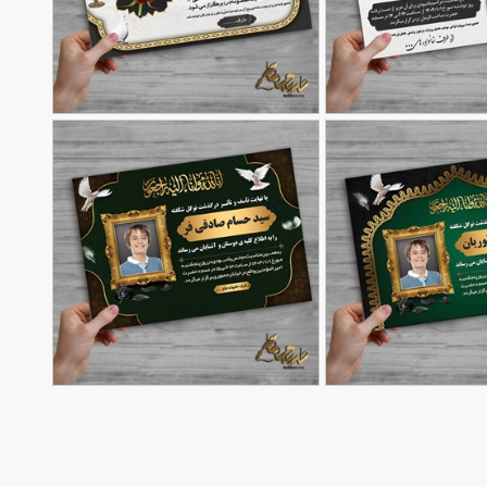
برای جوان
دانلود طرح آگهی ترحیم
90,000
90,000
تومان
تومان
163
ترحیم کودک
آگهی ترحیم کودک بصورت
90,000
90,000
تومان
تومان
94
فایل لایه باز