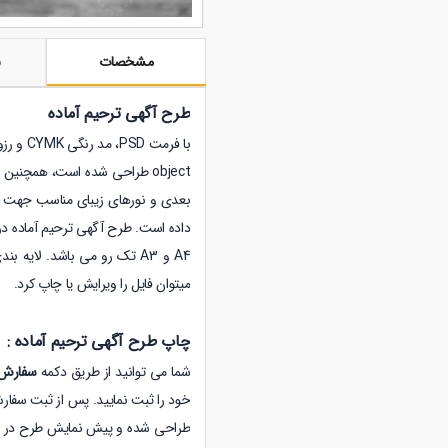
مشخصات
ن
طرح آگهی ترحیم آماده
با فرمت PSD، مد رنگی CYMK و رزولیشن 300 طراحی شده است. این
object طراحی شده است، همچنین
بعدی و نورهای زیبای مناسب جهت ط
A4 و A3 تک رو می باشد. لا
میتوان فایل را ویرایش یا چاپ کرد.
چاپ طرح آگهی ترحیم آماده :
شما می توانید از طریق دکمه
سفارش 
خود را ثبت نمایید. پس از ثبت سفارش
طراحی شده و پیش نمایش طرح در قس