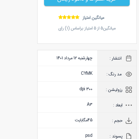
میانگین امتیاز
میانگین
5
از
5
امتیاز براساس (
1
) رای
چهارشنبه 12 مرداد 1401
انتشار :
CYMK
مد رنگ :
300 dpi
رزولیشن :
A3
ابعاد :
45
مگابایت
حجم :
psd
پسوند :