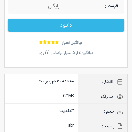
رایگان
قیمت :
دانلود
میانگین امتیاز
میانگین
5
از
5
امتیاز براساس (
1
) رای
سه‌شنبه 30 شهریور 1400
انتشار :
CYMK
مد رنگ :
3
مگابایت
حجم :
abr
پسوند :