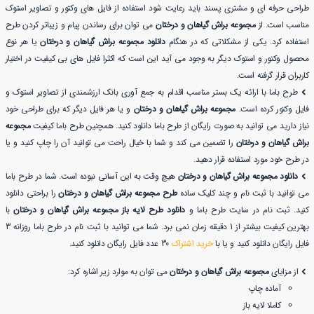
طراحی حرفه ای و مشتری پسند باید رعایت شود استفاده از فایل های وکتور و تصاویر استوک
مناسب است. از
مجموعه براش گیاهان و درختان
می توان برای رساندن پیام و زیباتر کردن طرح
استفاده کرد. یکی از مشکلاتی که در هنگام
دانلود مجموعه براش گیاهان و درختان
یا هر نوع
محصول وکتور و استوک دیگر به وجود می آید این است که اکثرا فایل های بی کیفیت در اختیار
کاربران قرار گرفته است.
طرح باما با ارائه یک بستر مناسب اقدام به جمع آوری بانک ارزشمندی از تصاویر استوک و
فایل وکتور کرده است.
مجموعه براش گیاهان و درختان
و یا هر فایل دیگر که برای طراحی خود
نیاز دارید می توانید به صورت رایگان از طرح باما دانلود کنید. همچنین طرح باما کیفیت
مجموعه
براش گیاهان و درختان
را تضمین می کند و شما با خیال راحت می توانید آن را چاپ کنید و یا
در طرح خود مورد استفاده قرار دهید.
دانلود مجموعه براش گیاهان و درختان
هیچ وقت به این آسانی نبوده است. شما در طرح باما
می توانید با ثبت نام و چند کلیک ساده
طرح مجموعه براش گیاهان و درختان
را براحتی دانلود
کنید. ثبت نام در سایت طرح باما و
دانلود طرح لایه باز مجموعه براش گیاهان و درختان
با
بهترین کیفیت بیشتر از 1 دقیقه زمان نمی برد. شما می توانید با ثبت نام در طرح باما روزانه 3
فایل رایگان دانلود کنید و یا با
خرید اشتراک
30 عدد فایل رایگان دانلود کنید.
از مزایای
مجموعه براش گیاهان و درختان
می توان به موارد زیر اشاره کرد:
آماده چاپ
کاملا لایه باز