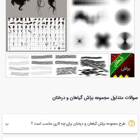
وکتور نقطه شکل های
مجموعه براش مو
براش
247
مختلف
278
فتوشاپ
حباب
قلب
مجموعه براش خز فتوشاپ
برای
سوالات متداول مجموعه براش گیاهان و درختان
117
فتوشاپ
54
طرح مجموعه براش گیاهان و درختان برای چه کاری مناسب است ؟