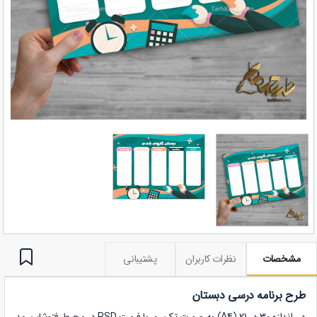
مشخصات
نظرات کاربران
پشتیبانی
طرح برنامه درسی دبستان
در اندازه
30
در
21
(A4) به صورت تک رو،
با فرمت
PSD
در
محیط فتوشاپ
، مد