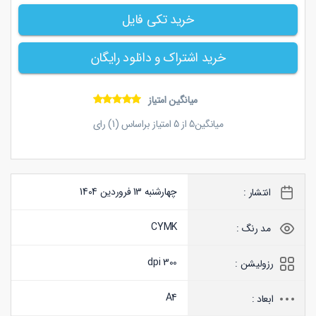
خرید تکی فایل
خرید اشتراک و دانلود رایگان
میانگین امتیاز
میانگین
5
از
5
امتیاز براساس (
1
) رای
چهارشنبه 13 فروردین 1404
انتشار :
CYMK
مد رنگ :
300 dpi
رزولیشن :
A4
ابعاد :