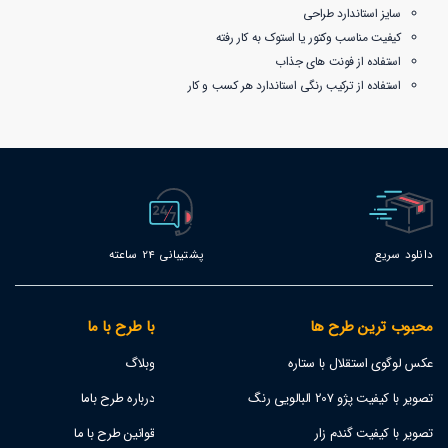
سایز استاندارد طراحی
کیفیت مناسب وکتور یا استوک به کار رفته
استفاده از فونت های جذاب
استفاده از ترکیب رنگی استاندارد هر کسب و کار
دانلود سریع
پشتیبانی 24 ساعته
محبوب ترین طرح ها
با طرح با ما
عکس لوگوی استقلال با ستاره
وبلاگ
تصویر با کیفیت پژو 207 البالویی رنگ
درباره طرح باما
تصویر با کیفیت گندم زار
قوانین طرح با ما