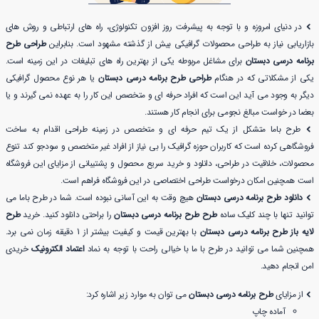
در دنیای امروزه و با توجه به پیشرفت روز افزون تکنولوژی، راه های ارتباطی و روش های
بازاریابی نیاز به طراحی محصولات گرافیکی بیش از گذشته مشهود است. بنابراین
طراحی طرح
برنامه درسی دبستان
برای مشاغل مربوطه یکی از بهترین راه های تبلیغات در این زمینه است.
یکی از مشکلاتی که در هنگام
طراحی طرح برنامه درسی دبستان
یا هر نوع محصول گرافیکی
دیگر به وجود می آید این است که افراد حرفه ای و متخصص این کار را به عهده نمی گیرند و یا
بعضا در خواست مبالغ نجومی برای انجام کار هستند.
طرح باما متشکل از یک تیم حرفه ای و متخصص در زمینه طراحی اقدام به ساخت
فروشگاهی کرده است که کاربران حوزه گرافیک را بی نیاز از افراد غیر متخصص و سودجو کند تنوع
محصولات، خلاقیت در طراحی، دانلود و خرید سریع محصول و پشتیبانی از مزایای این فروشگاه
است همچنین امکان درخواست طراحی اختصاصی در این فروشگاه فراهم است.
دانلود طرح برنامه درسی دبستان
هیچ وقت به این آسانی نبوده است. شما در طرح باما می
توانید تنها با چند کلیک ساده
طرح طرح برنامه درسی دبستان
را براحتی دانلود کنید. خرید
طرح
لایه باز طرح برنامه درسی دبستان
با بهترین قیمت و کیفیت بیشتر از 1 دقیقه زمان نمی برد.
همچنین شما می توانید در طرح با ما با خیالی راحت با توجه به نماد
اعتماد الکترونیک
خریدی
امن انجام دهید.
از مزایای
طرح برنامه درسی دبستان
می توان به موارد زیر اشاره کرد:
آماده چاپ