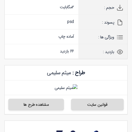
2
مگابایت
حجم :
psd
پسوند :
آماده چاپ
ویژگی ها :
66 بازدید
بازدید :
طراح :
میثم سلیمی
قوانین سایت
مشاهده طرح ها