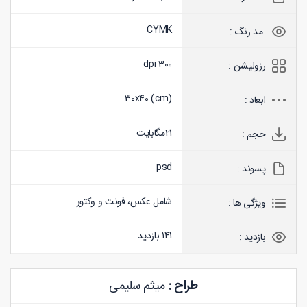
CYMK
مد رنگ :
300 dpi
رزولیشن :
30x40 (
cm
)
ابعاد :
21
مگابایت
حجم :
psd
پسوند :
شامل عکس، فونت و وکتور
ویژگی ها :
141 بازدید
بازدید :
طراح :
میثم سلیمی