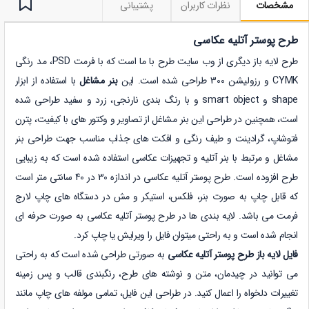
مشخصات
نظرات کاربران
پشتیبانی
طرح پوستر آتلیه عکاسی
طرح لایه باز دیگری از وب سایت طرح با ما است که با فرمت PSD، مد رنگی
CYMK و رزولیشن 300 طراحی شده است. این
بنر مشاغل
با استفاده از ابزار
shape و smart object و با رنگ بندی نارنجی، زرد و سفید طراحی شده
است، همچنین در طراحی این بنر مشاغل از تصاویر و وکتور های با کیفیت، پترن
فتوشاپ، گرادینت و طیف رنگی و افکت های جذاب مناسب جهت طراحی بنر
مشاغل و مرتبط با بنر آتلیه و تجهیزات عکاسی استفاده شده است که به زیبایی
طرح افزوده است. طرح پوستر آتلیه عکاسی در اندازه 30 در 40 سانتی متر است
که قابل چاپ به صورت بنر، فلکس، استیکر و مش در دستگاه های چاپ لارج
فرمت می باشد. لایه بندی ها در طرح پوستر آتلیه عکاسی به صورت حرفه ای
انجام شده است و به راحتی میتوان فایل را ویرایش یا چاپ کرد.
فایل لایه باز طرح پوستر آتلیه عکاسی
به صورتی طراحی شده است که به راحتی
می توانید در چیدمان، متن و نوشته های طرح، رنگبندی قالب و پس زمینه
تغییرات دلخواه را اعمال کنید. در طراحی این فایل، تمامی مولفه های چاپ مانند