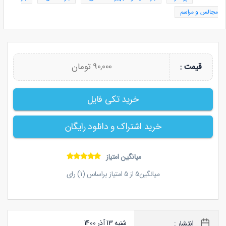
مجالس و مراسم
90,000 تومان
قیمت :
خرید تکی فایل
خرید اشتراک و دانلود رایگان
میانگین امتیاز
میانگین
5
از
5
امتیاز براساس (
1
) رای
شنبه 13 آذر 1400
انتشار :