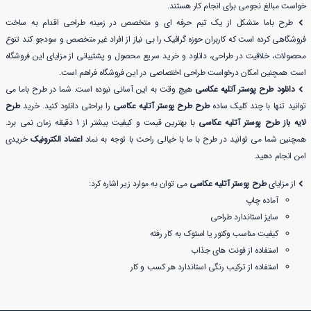
خواست مبالغ نجومی برای انجام کار هستند.
طرح باما متشکل از یک تیم حرفه ای و متخصص در زمینه طراحی اقدام به ساخت
فروشگاهی کرده است که کاربران حوزه گرافیک را بی نیاز از افراد غیر متخصص و سودجو کند تنوع
محصولات، خلاقیت در طراحی، دانلود و خرید سریع محصول و پشتیبانی از مزایای این فروشگاه
است همچنین امکان درخواست طراحی اختصاصی در این فروشگاه فراهم است.
دانلود طرح پوستر آتلیه عکاسی
هیچ وقت به این آسانی نبوده است. شما در طرح باما می
توانید تنها با چند کلیک ساده
طرح طرح پوستر آتلیه عکاسی
را براحتی دانلود کنید. خرید
طرح
لایه باز طرح پوستر آتلیه عکاسی
با بهترین قیمت و کیفیت بیشتر از 1 دقیقه زمان نمی برد.
همچنین شما می توانید در طرح با ما با خیالی راحت با توجه به نماد
اعتماد الکترونیک
خریدی
امن انجام دهید.
از مزایای
طرح پوستر آتلیه عکاسی
می توان به موارد زیر اشاره کرد:
آماده چاپ
سایز استاندارد طراحی
کیفیت مناسب وکتور یا استوک به کار رفته
استفاده از فونت های جذاب
استفاده از ترکیب رنگی استاندارد هر کسب و کار