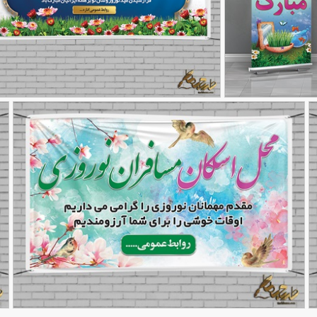
طرح بنر تبریک عید نوروز
90,000
90,000
تومان
33