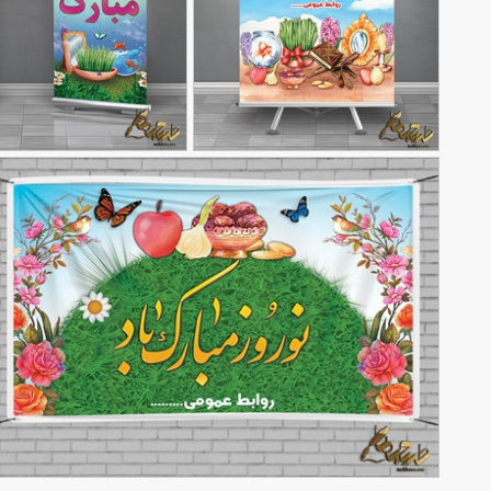
طرح پوستر عید نوروز
بنر عید نوروز 1403
90,000
تومان
115
51