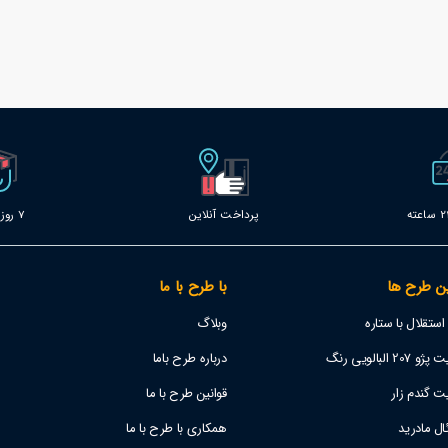
پرداخت آنلاین
7 روز خدمات
ن طرح ها
با طرح با ما
تقلال با ستاره
وبلاگ
 البالویی رنگ
درباره طرح باما
ت گندم زار
قوانین طرح با ما
ل مادرید
همکاری با طرح با ما