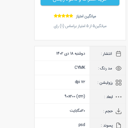
میانگین امتیاز
میانگین
5
از
5
امتیاز براساس (
1
) رای
دوشنبه 18 دی 1402
انتشار :
CYMK
مد رنگ :
72 dpi
رزولیشن :
90x200 (
cm
)
ابعاد :
20
مگابایت
حجم :
psd
پسوند :