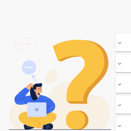
ح بنر به مناسبت عید نوروز
90,000
تومان
46