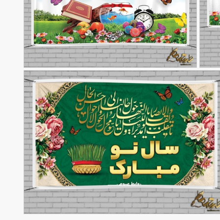
طرح بنر سال نو مبارک
90,000
تومان
تومان
41