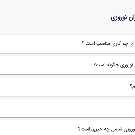
بنر محل اسکان مسافران نوروزی
طر
90,000
ن
تومان
ان نوروزی
28
رای چه کاری مناسب است ؟
 نوروزی چگونه است؟
م؟
نوروزی شامل چه چیزی است؟