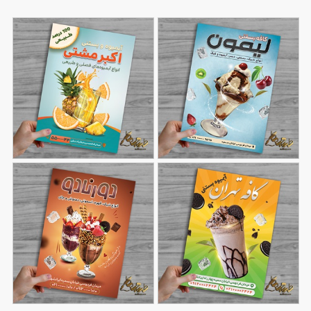
تراکت رنگی کافه بستنی
تراکت آبمیوه و بستنی
64
لیمون
69
اکبر مشتی