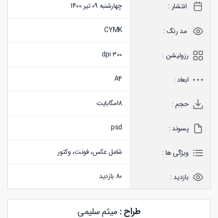
چهارشنبه 09 تیر 1400
انتشار :
CYMK
مد رنگ :
300 dpi
رزولیشن :
A4
ابعاد :
18
مگابایت
حجم :
psd
پسوند :
شامل عکس، فونت، وکتور
ویژگی ها :
80 بازدید
بازدید :
طراح :
میثم سلیمی