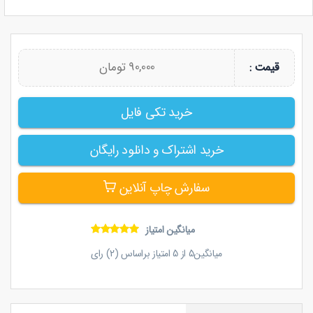
90,000 تومان
قیمت :
خرید تکی فایل
خرید اشتراک و دانلود رایگان
سفارش چاپ آنلاین
میانگین امتیاز
میانگین
5
از
5
امتیاز براساس (
2
) رای