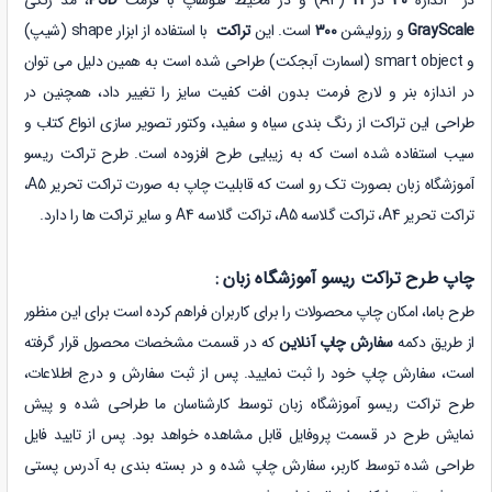
GrayScale
و رزولیشن
300
است. این
تراکت
با استفاده از ابزار shape (شیپ)
و smart object (اسمارت آبجکت) طراحی شده است به همین دلیل می توان
در اندازه بنر و لارج فرمت بدون افت کفیت سایز را تغییر داد، همچنین در
طراحی این تراکت از رنگ بندی سیاه و سفید، وکتور تصویر سازی انواع کتاب و
سیب استفاده شده است که به زیبایی طرح افزوده است. طرح تراکت ریسو
آموزشگاه زبان بصورت تک رو است که قابلیت چاپ به صورت
تراکت تحریر A5،
تراکت تحریر A4،
تراکت گلاسه A5، تراکت گلاسه A4 و سایر تراکت ها را دارد.
چاپ طرح تراکت ریسو آموزشگاه زبان :
طرح باما، امکان چاپ محصولات را برای کاربران فراهم کرده است برای این منظور
از طریق دکمه
سفارش چاپ آنلاین
که در قسمت مشخصات محصول قرار گرفته
است، سفارش چاپ خود را ثبت نمایید. پس از ثبت سفارش و درج اطلاعات،
طرح تراکت ریسو آموزشگاه زبان توسط کارشناسان ما طراحی شده و پیش
نمایش طرح در قسمت پروفایل قابل مشاهده خواهد بود. پس از تایید فایل
طراحی شده توسط کاربر، سفارش چاپ شده و در بسته بندی به آدرس پستی