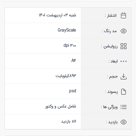
شنبه 03 اردیبهشت 1401
انتشار :
GrayScale
مد رنگ :
300 dpi
رزولیشن :
A4
ابعاد :
893
کیلوبایت
حجم :
psd
پسوند :
شامل عکس و وکتور
ویژگی ها :
87 بازدید
بازدید :