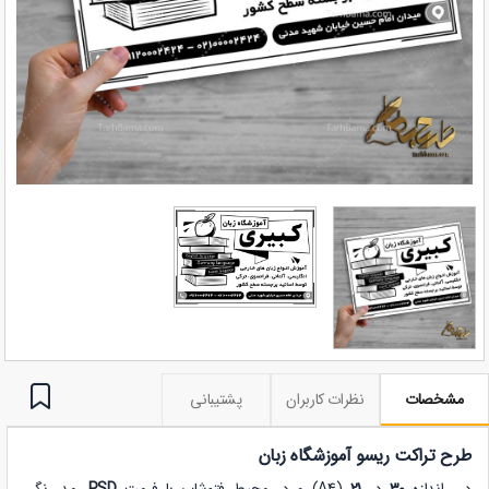
مشخصات
نظرات کاربران
پشتیبانی
طرح تراکت ریسو آموزشگاه زبان
در
اندازه
30
در
21
(A4) و در
محیط فتوشاپ با فرمت
PSD
، مد رنگی