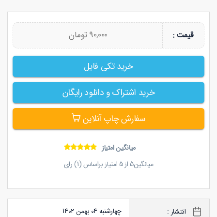
90,000 تومان
قیمت :
خرید تکی فایل
خرید اشتراک و دانلود رایگان
سفارش چاپ آنلاین
میانگین امتیاز
میانگین
5
از
5
امتیاز براساس (
1
) رای
چهارشنبه 04 بهمن 1402
انتشار :