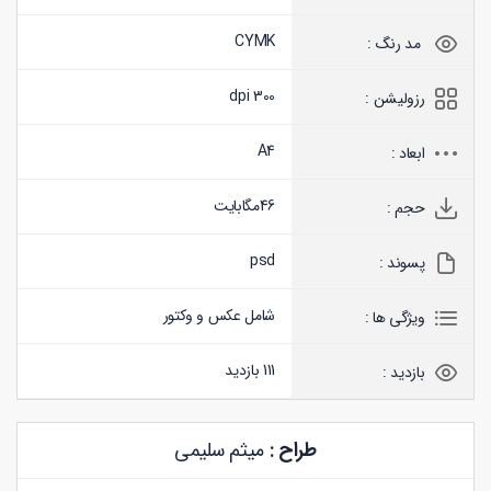
CYMK
مد رنگ :
300 dpi
رزولیشن :
A4
ابعاد :
46
مگابایت
حجم :
psd
پسوند :
شامل عکس و وکتور
ویژگی ها :
111 بازدید
بازدید :
طراح :
میثم سلیمی