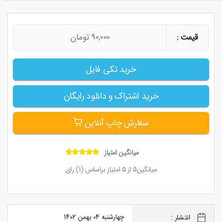
90,000 تومان
قیمت :
خرید تکی فایل
خرید اشتراک و دانلود رایگان
سفارش چاپ آنلاین
میانگین امتیاز
میانگین
5
از
5
امتیاز براساس (
1
) رای
چهارشنبه 04 بهمن 1402
انتشار :