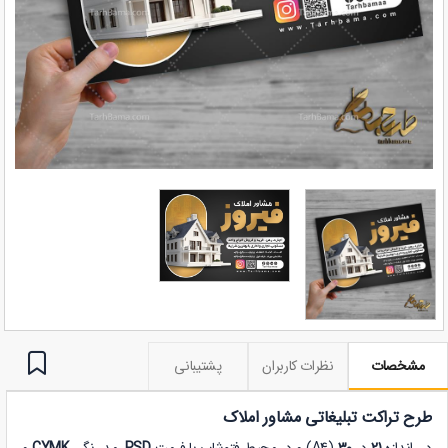
مشخصات
نظرات کاربران
پشتیبانی
طرح تراکت تبلیغاتی مشاور املاک
در
اندازه
21
در
30
(A4) و در
محیط فتوشاپ با فرمت
PSD
، مد رنگی
CYMK
و