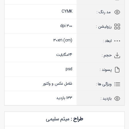
CYMK
مد رنگ :
300 dpi
رزولیشن :
30x21 (
cm
)
ابعاد :
24
مگابایت
حجم :
psd
پسوند :
شامل عکس و وکتور
ویژگی ها :
133 بازدید
بازدید :
طراح :
میثم سلیمی