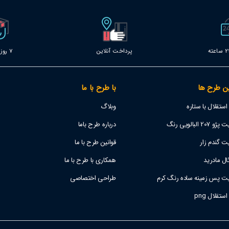
پرداخت آنلاین
7 روز خدمات
ن طرح ها
با طرح با ما
تقلال با ستاره
وبلاگ
 البالویی رنگ
درباره طرح باما
ت گندم زار
قوانین طرح با ما
ل مادرید
همکاری با طرح با ما
یت پس زمینه ساده رنگ کرم
طراحی اختصاصی
قلال png