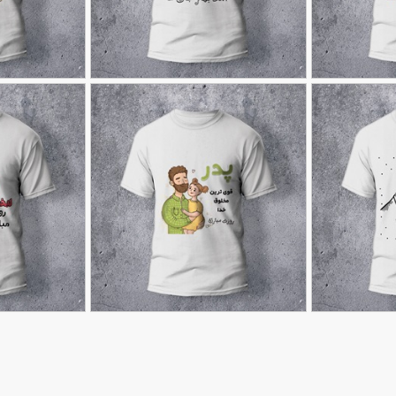
طرح تیشرت عید نوروز لایه باز
طرح تیشرت Psd عید نوروز
90,000
90,000
تومان
تومان
29
28
طرح تیشرت به مناسبت روز پدر
تیشرت روز دختر
90,000
90,000
تومان
تومان
43
39