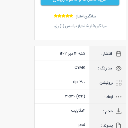
میانگین امتیاز
میانگین
5
از
5
امتیاز براساس (
1
) رای
شنبه 14 مهر 1403
انتشار :
CYMK
مد رنگ :
300 dpi
رزولیشن :
30x30 (
cm
)
ابعاد :
2
مگابایت
حجم :
psd
پسوند :