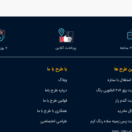
پرداخت آنلاین
7 روز خدمات
ن طرح ها
با طرح با ما
تقلال با ستاره
وبلاگ
 البالویی رنگ
درباره طرح باما
ت گندم زار
قوانین طرح با ما
ل مادرید
همکاری با طرح با ما
یت پس زمینه ساده رنگ کرم
طراحی اختصاصی
قلال png