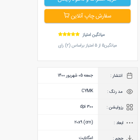
سفارش چاپ آنلاین
میانگین امتیاز
میانگین
5
از
5
امتیاز براساس (
2
) رای
جمعه 05 شهریور 1400
انتشار :
CYMK
مد رنگ :
300 dpi
رزولیشن :
20x9 (
cm
)
ابعاد :
1
مگابایت
حجم :