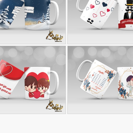
در
ماگ لایه باز تولد اسفند ماه
90,000
تومان
100
اشقانه شهریوری
طرح ماگ تولد همسر
90,000
تومان