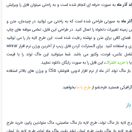
لد آذر ماه
به صورت حرفه ای انجام شده است و به راحتی میتوان فایل را ویرایش
ذر ماه
به صورتی طراحی شده است که به راحتی می توانید در چیدمان، متن و
مینه تغییرات دلخواه را اعمال کنید.
در طراحی این فایل، تمامی مولفه های چاپ
و فضای کافی برای متن و نوشته رعایت شده است.
این طرح لایه باز را می توانید
برای سایر کسب و کارها شخصی سازی و استفاده کنید. برای اکسترکت کردن فایل زیپ از آخرین ورژن نرم افزار winrar
 شامل عکس، فونت، وکتور می باشد. شما میتوانید این ماگ تولد را با قیمت
یا
با
خرید اشتراک
،
این فایل را به صورت رایگان دانلود نمایید.
باز ماگ تولد آذر ماه
از نرم افزار ادوبی فتوشاپ CS5 و ورژن های بالاتر استفاده
گرافیکی هستید طرحشو از
طرح با ما
بخواهید.
از
ح لایه باز ماگ تولد،
طرح لایه باز ماگ مناسبتی،
ماگ متولدین پاییز، خرید طرح
طرح لایه باز ماگ
پاییز
، طرح لیوان تولد
پاییز
، ماگ ماه تولد
، طرح لایه باز لیوان