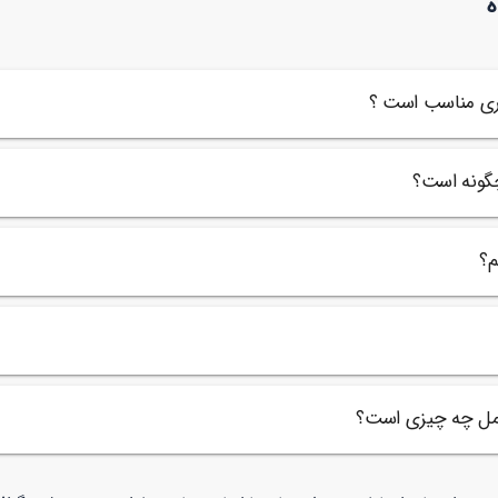
ه
70
کاری مناسب است ؟
 چگونه است؟
م؟
 شامل چه چیزی است؟