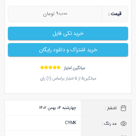
90,000 تومان
قیمت :
خرید تکی فایل
خرید اشتراک و دانلود رایگان
میانگین امتیاز
میانگین
5
از
5
امتیاز براساس (
1
) رای
چهارشنبه 04 بهمن 1402
انتشار :
CYMK
مد رنگ :