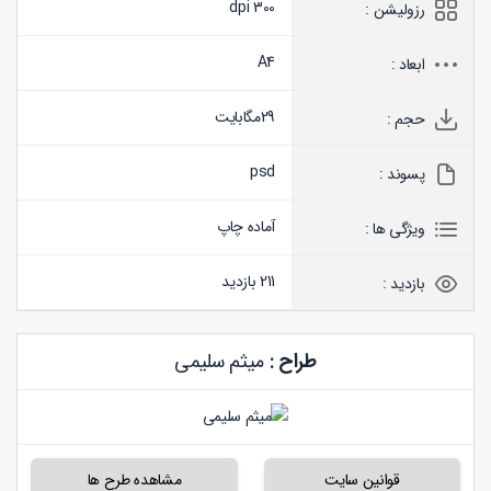
300 dpi
رزولیشن :
A4
ابعاد :
29
مگابایت
حجم :
psd
پسوند :
آماده چاپ
ویژگی ها :
211 بازدید
بازدید :
طراح :
میثم سلیمی
قوانین سایت
مشاهده طرح ها