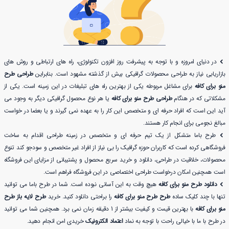
در دنیای امروزه و با توجه به پیشرفت روز افزون تکنولوژی، راه های ارتباطی و روش های
بازاریابی نیاز به طراحی محصولات گرافیکی بیش از گذشته مشهود است. بنابراین
طراحی طرح
منو برای کافه
برای مشاغل مربوطه یکی از بهترین راه های تبلیغات در این زمینه است. یکی از
مشکلاتی که در هنگام
طراحی طرح منو برای کافه
یا هر نوع محصول گرافیکی دیگر به وجود می
آید این است که افراد حرفه ای و متخصص این کار را به عهده نمی گیرند و یا بعضا در خواست
مبالغ نجومی برای انجام کار هستند.
طرح باما متشکل از یک تیم حرفه ای و متخصص در زمینه طراحی اقدام به ساخت
فروشگاهی کرده است که کاربران حوزه گرافیک را بی نیاز از افراد غیر متخصص و سودجو کند تنوع
محصولات، خلاقیت در طراحی، دانلود و خرید سریع محصول و پشتیبانی از مزایای این فروشگاه
است همچنین امکان درخواست طراحی اختصاصی در این فروشگاه فراهم است.
دانلود طرح منو برای کافه
هیچ وقت به این آسانی نبوده است. شما در طرح باما می توانید
تنها با چند کلیک ساده
طرح طرح منو برای کافه
را براحتی دانلود کنید. خرید
طرح لایه باز طرح
منو برای کافه
با بهترین قیمت و کیفیت بیشتر از 1 دقیقه زمان نمی برد. همچنین شما می توانید
در طرح با ما با خیالی راحت با توجه به نماد
اعتماد الکترونیک
خریدی امن انجام دهید.