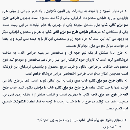
در دنیای امروزه و با توجه به پیشرفت روز افزون تکنولوژی، راه های ارتباطی و روش های
بازاریابی نیاز به طراحی محصولات گرافیکی بیش از گذشته مشهود است. بنابراین
طراحی طرح
منو برای کافی شاپ
برای مشاغل مربوطه یکی از بهترین راه های تبلیغات در این زمینه است.
یکی از مشکلاتی که در هنگام
طراحی طرح منو برای کافی شاپ
یا هر نوع محصول گرافیکی دیگر
به وجود می آید این است که افراد حرفه ای و متخصص این کار را به عهده نمی گیرند و یا بعضا
در خواست مبالغ نجومی برای انجام کار هستند.
طرح باما متشکل از یک تیم حرفه ای و متخصص در زمینه طراحی اقدام به ساخت
فروشگاهی کرده است که کاربران حوزه گرافیک را بی نیاز از افراد غیر متخصص و سودجو کند تنوع
محصولات، خلاقیت در طراحی، دانلود و خرید سریع محصول و پشتیبانی از مزایای این فروشگاه
است همچنین امکان درخواست طراحی اختصاصی در این فروشگاه فراهم است.
دانلود طرح منو برای کافی شاپ
هیچ وقت به این آسانی نبوده است. شما در طرح باما می
توانید تنها با چند کلیک ساده
طرح طرح منو برای کافی شاپ
را براحتی دانلود کنید. خرید
طرح
لایه باز طرح منو برای کافی شاپ
با بهترین قیمت و کیفیت بیشتر از 1 دقیقه زمان نمی برد.
همچنین شما می توانید در طرح با ما با خیالی راحت با توجه به نماد
اعتماد الکترونیک
خریدی
امن انجام دهید.
از مزایای
طرح منو برای کافی شاپ
می توان به موارد زیر اشاره کرد:
آماده چاپ