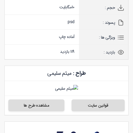
10
مگابایت
حجم :
psd
پسوند :
آماده چاپ
ویژگی ها :
119 بازدید
بازدید :
طراح :
میثم سلیمی
قوانین سایت
مشاهده طرح ها