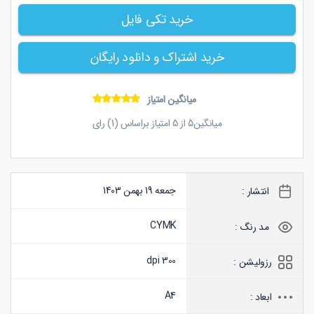
خرید تکی فایل
خرید اشتراک و دانلود رایگان
میانگین امتیاز
میانگین
5
از
5
امتیاز براساس (
1
) رای
جمعه 19 بهمن 1403
انتشار :
CYMK
مد رنگ :
300 dpi
رزولیشن :
A4
ابعاد :