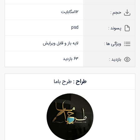
112
مگابایت
حجم :
psd
پسوند :
لایه باز و قابل ویرایش
ویژگی ها :
63 بازدید
بازدید :
طراح :
طرح باما