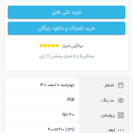
خرید تکی فایل
خرید اشتراک و دانلود رایگان
میانگین امتیاز
میانگین
5
از
5
امتیاز براساس (
1
) رای
چهارشنبه 10 اسفند 1401
انتشار :
RGB
مد رنگ :
300 dpi
رزولیشن :
4000x2600 (
cm
)
ابعاد :