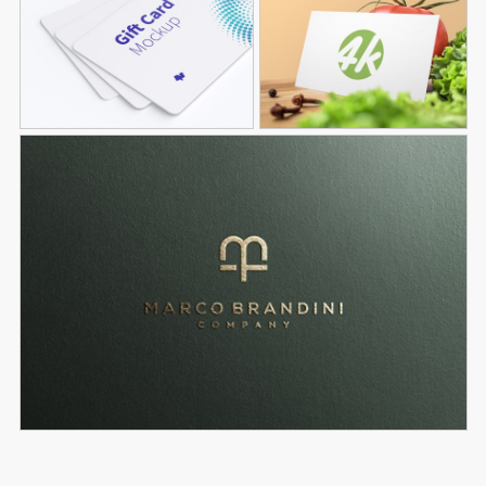
طرح موکاپ کارت
طرح موکاپ کارت هدیه
64
ویزیت غذا
72
موکاپ لوگوی طلایی