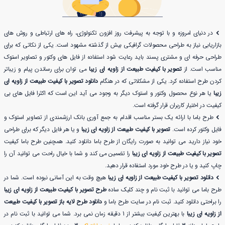
در دنیای امروزه و با توجه به پیشرفت روز افزون تکنولوژی، راه های ارتباطی و روش های
بازاریابی نیاز به طراحی محصولات گرافیکی بیش از گذشته مشهود است. یکی از نکاتی که برای
طراحی حرفه ای و مشتری پسند باید رعایت شود استفاده از فایل های وکتور و تصاویر استوک
مناسب است. از
تصویر با کیفیت طبیعت از زاویه ای زیبا
می توان برای رساندن پیام و زیباتر
کردن طرح استفاده کرد. یکی از مشکلاتی که در هنگام
دانلود تصویر با کیفیت طبیعت از زاویه ای
زیبا
یا هر نوع محصول وکتور و استوک دیگر به وجود می آید این است که اکثرا فایل های بی
کیفیت در اختیار کاربران قرار گرفته است.
طرح باما با ارائه یک بستر مناسب اقدام به جمع آوری بانک ارزشمندی از تصاویر استوک و
فایل وکتور کرده است.
تصویر با کیفیت طبیعت از زاویه ای زیبا
و یا هر فایل دیگر که برای طراحی
خود نیاز دارید می توانید به صورت رایگان از طرح باما دانلود کنید. همچنین طرح باما کیفیت
تصویر با کیفیت طبیعت از زاویه ای زیبا
را تضمین می کند و شما با خیال راحت می توانید آن را
چاپ کنید و یا در طرح خود مورد استفاده قرار دهید.
دانلود تصویر با کیفیت طبیعت از زاویه ای زیبا
هیچ وقت به این آسانی نبوده است. شما در
طرح باما می توانید با ثبت نام و چند کلیک ساده
طرح تصویر با کیفیت طبیعت از زاویه ای زیبا
را براحتی دانلود کنید. ثبت نام در سایت طرح باما و
دانلود طرح لایه باز تصویر با کیفیت طبیعت
از زاویه ای زیبا
با بهترین کیفیت بیشتر از 1 دقیقه زمان نمی برد. شما می توانید با ثبت نام در