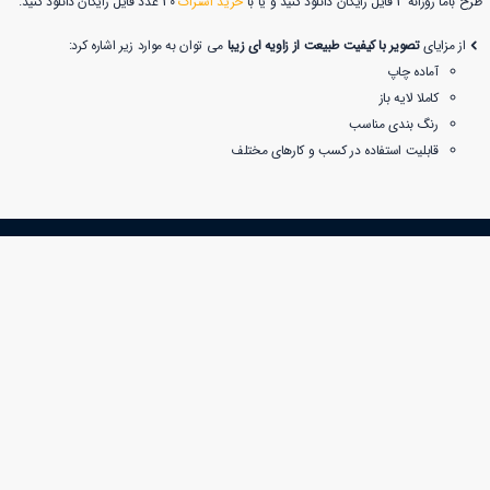
طرح باما روزانه 3 فایل رایگان دانلود کنید و یا با
خرید اشتراک
30 عدد فایل رایگان دانلود کنید.
از مزایای
تصویر با کیفیت طبیعت از زاویه ای زیبا
می توان به موارد زیر اشاره کرد:
آماده چاپ
کاملا لایه باز
رنگ بندی مناسب
قابلیت استفاده در کسب و کارهای مختلف
دانلود سریع
پشتیبانی 24 ساعته
محبوب ترین طرح ها
با طرح با ما
عکس لوگوی استقلال با ستاره
وبلاگ