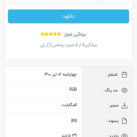
دانلود
میانگین امتیاز
میانگین
5
از
5
امتیاز براساس (
1
) رای
چهارشنبه 02 تیر 1400
انتشار :
RGB
مد رنگ :
5
مگابایت
حجم :
jpg
پسوند :
39 بازدید
بازدید :