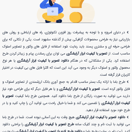
در دنیای امروزه و با توجه به پیشرفت روز افزون تکنولوژی، راه های ارتباطی و روش های
بازاریابی نیاز به طراحی محصولات گرافیکی بیش از گذشته مشهود است. یکی از نکاتی که برای
طراحی حرفه ای و مشتری پسند باید رعایت شود استفاده از فایل های وکتور و تصاویر استوک
مناسب است. از
تصویر با کیفیت ابزار آرایشگری
می توان برای رساندن پیام و زیباتر کردن طرح
استفاده کرد. یکی از مشکلاتی که در هنگام
دانلود تصویر با کیفیت ابزار آرایشگری
یا هر نوع
محصول وکتور و استوک دیگر به وجود می آید این است که اکثرا فایل های بی کیفیت در اختیار
کاربران قرار گرفته است.
طرح باما با ارائه یک بستر مناسب اقدام به جمع آوری بانک ارزشمندی از تصاویر استوک و
فایل وکتور کرده است.
تصویر با کیفیت ابزار آرایشگری
و یا هر فایل دیگر که برای طراحی خود نیاز
دارید می توانید به صورت رایگان از طرح باما دانلود کنید. همچنین طرح باما کیفیت
تصویر با
کیفیت ابزار آرایشگری
را تضمین می کند و شما با خیال راحت می توانید آن را چاپ کنید و یا در
طرح خود مورد استفاده قرار دهید.
دانلود تصویر با کیفیت ابزار آرایشگری
هیچ وقت به این آسانی نبوده است. شما در طرح باما
می توانید با ثبت نام و چند کلیک ساده
طرح تصویر با کیفیت ابزار آرایشگری
را براحتی دانلود
کنید. ثبت نام در سایت طرح باما و
دانلود طرح لایه باز تصویر با کیفیت ابزار آرایشگری
با بهترین