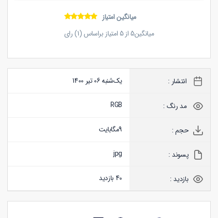
میانگین امتیاز
میانگین
5
از
5
امتیاز براساس (
1
) رای
یک‌شنبه 06 تیر 1400
انتشار :
RGB
مد رنگ :
9
مگابایت
حجم :
jpg
پسوند :
40 بازدید
بازدید :