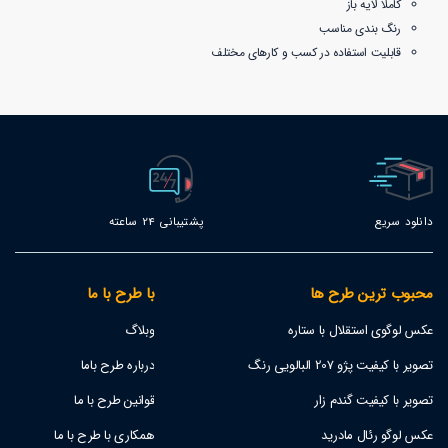
کاملا لایه باز
رنگ بندی مناسب
قابلیت استفاده در کسب و کارهای مختلف
دانلود سریع
پشتیبانی 24 ساعته
محبوب ترین طرح ها
با طرح با ما
عکس لوگوی استقلال با ستاره
وبلاگ
تصویر با کیفیت پژو 207 البالویی رنگ
درباره طرح باما
تصویر با کیفیت گندم زار
قوانین طرح با ما
عکس لوگو رئال مادرید
همکاری با طرح با ما