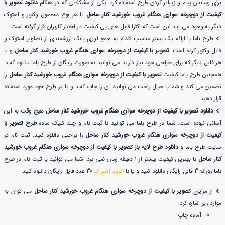
برای رساندن پیام و زیباتر کردن طرح استفاده کرد. یکی از مشکلاتی که در هنگام
دانلود تصویر با
کیفیت از دوچرخه سواری هنگام غروب خورشید کنار ساحل
یا هر نوع محصول وکتور و استوک
دیگر به وجود می آید این است که اکثرا فایل های بی کیفیت در اختیار کاربران قرار گرفته است.
طرح باما با ارائه یک بستر مناسب اقدام به جمع آوری بانک ارزشمندی از تصاویر استوک و
فایل وکتور کرده است.
تصویر با کیفیت از دوچرخه سواری هنگام غروب خورشید کنار ساحل
و یا
هر فایل دیگر که برای طراحی خود نیاز دارید می توانید به صورت رایگان از طرح باما دانلود کنید.
همچنین طرح باما کیفیت
تصویر با کیفیت از دوچرخه سواری هنگام غروب خورشید کنار ساحل
را
تضمین می کند و شما با خیال راحت می توانید آن را چاپ کنید و یا در طرح خود مورد استفاده
قرار دهید.
دانلود تصویر با کیفیت از دوچرخه سواری هنگام غروب خورشید کنار ساحل
هیچ وقت به این
آسانی نبوده است. شما در طرح باما می توانید با ثبت نام و چند کلیک ساده
طرح تصویر با
کیفیت از دوچرخه سواری هنگام غروب خورشید کنار ساحل
را براحتی دانلود کنید. ثبت نام در
سایت طرح باما و
دانلود طرح لایه باز تصویر با کیفیت از دوچرخه سواری هنگام غروب خورشید
کنار ساحل
با بهترین کیفیت بیشتر از 1 دقیقه زمان نمی برد. شما می توانید با ثبت نام در طرح
باما روزانه 3 فایل رایگان دانلود کنید و یا با
خرید اشتراک
30 عدد فایل رایگان دانلود کنید.
از مزایای
تصویر با کیفیت از دوچرخه سواری هنگام غروب خورشید کنار ساحل
می توان به
موارد زیر اشاره کرد:
آماده چاپ