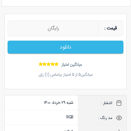
رایگان
قیمت :
دانلود
میانگین امتیاز
میانگین
5
از
5
امتیاز براساس (
1
) رای
شنبه 29 خرداد 1400
انتشار :
RGB
مد رنگ :