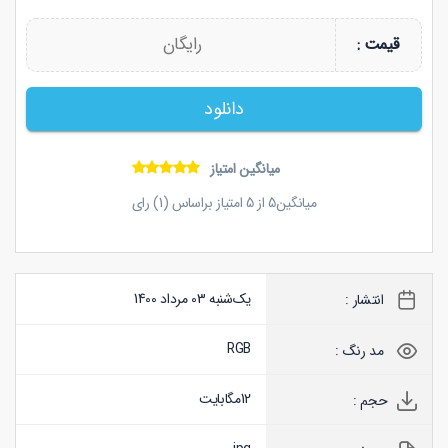
رایگان
قیمت :
دانلود
میانگین امتیاز
میانگین
5
از
5
امتیاز براساس (
1
) رای
یک‌شنبه 03 مرداد 1400
انتشار :
RGB
مد رنگ :
12
مگابایت
حجم :