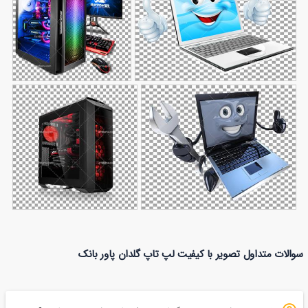
عکس لبتاب انتزاعی
عکس کامپیوتر
224
433
گیمینگ
عکس دوربری شده لبتاب
عکس کیس گیمینگ
سوالات متداول تصویر با کیفیت لپ تاپ گلدان پاور بانک
177
انتزاعی
199