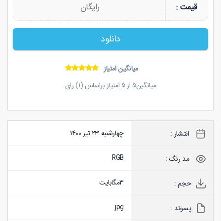
رایگان
قیمت :
دانلود
میانگین امتیاز
میانگین
5
از
5
امتیاز براساس (
1
) رای
چهارشنبه 23 تیر 1400
انتشار :
RGB
مد رنگ :
3
مگابایت
حجم :
jpg
پسوند :