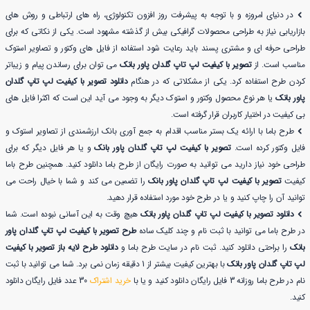
در دنیای امروزه و با توجه به پیشرفت روز افزون تکنولوژی، راه های ارتباطی و روش های
بازاریابی نیاز به طراحی محصولات گرافیکی بیش از گذشته مشهود است. یکی از نکاتی که برای
طراحی حرفه ای و مشتری پسند باید رعایت شود استفاده از فایل های وکتور و تصاویر استوک
مناسب است. از
تصویر با کیفیت لپ تاپ گلدان پاور بانک
می توان برای رساندن پیام و زیباتر
کردن طرح استفاده کرد. یکی از مشکلاتی که در هنگام
دانلود تصویر با کیفیت لپ تاپ گلدان
پاور بانک
یا هر نوع محصول وکتور و استوک دیگر به وجود می آید این است که اکثرا فایل های
بی کیفیت در اختیار کاربران قرار گرفته است.
طرح باما با ارائه یک بستر مناسب اقدام به جمع آوری بانک ارزشمندی از تصاویر استوک و
فایل وکتور کرده است.
تصویر با کیفیت لپ تاپ گلدان پاور بانک
و یا هر فایل دیگر که برای
طراحی خود نیاز دارید می توانید به صورت رایگان از طرح باما دانلود کنید. همچنین طرح باما
کیفیت
تصویر با کیفیت لپ تاپ گلدان پاور بانک
را تضمین می کند و شما با خیال راحت می
توانید آن را چاپ کنید و یا در طرح خود مورد استفاده قرار دهید.
دانلود تصویر با کیفیت لپ تاپ گلدان پاور بانک
هیچ وقت به این آسانی نبوده است. شما
در طرح باما می توانید با ثبت نام و چند کلیک ساده
طرح تصویر با کیفیت لپ تاپ گلدان پاور
بانک
را براحتی دانلود کنید. ثبت نام در سایت طرح باما و
دانلود طرح لایه باز تصویر با کیفیت
لپ تاپ گلدان پاور بانک
با بهترین کیفیت بیشتر از 1 دقیقه زمان نمی برد. شما می توانید با ثبت
نام در طرح باما روزانه 3 فایل رایگان دانلود کنید و یا با
خرید اشتراک
30 عدد فایل رایگان دانلود
کنید.