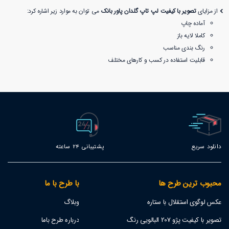
از مزایای
تصویر با کیفیت لپ تاپ گلدان پاور بانک
می توان به موارد زیر اشاره کرد:
آماده چاپ
کاملا لایه باز
رنگ بندی مناسب
قابلیت استفاده در کسب و کارهای مختلف
دانلود سریع
پشتیبانی 24 ساعته
محبوب ترین طرح ها
با طرح با ما
عکس لوگوی استقلال با ستاره
وبلاگ
تصویر با کیفیت پژو 207 البالویی رنگ
درباره طرح باما