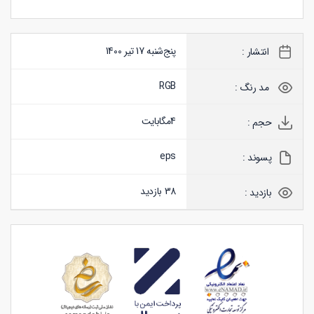
پنج‌شنبه 17 تیر 1400
انتشار :
RGB
مد رنگ :
4
مگابایت
حجم :
eps
پسوند :
38 بازدید
بازدید :