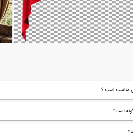
پرده دور بری شده قرمز
تصویر ب
33
ری مناسب است ؟
گونه است؟
م؟