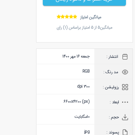
میانگین امتیاز
میانگین
5
از
5
امتیاز براساس (
1
) رای
جمعه 16 مهر 1400
انتشار :
RGB
مد رنگ :
300 dpi
رزولیشن :
6600x4200 (
px
)
ابعاد :
10
مگابایت
حجم :
jpg
پسوند :