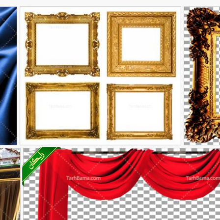
تصویر با کیفیت مدل چهار تایی قاب چوبی
عکس پ
90,000
90,000
تومان
تومان
258
طلایی
78