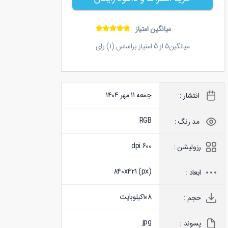
میانگین امتیاز
میانگین
5
از
5
امتیاز براساس (
1
) رای
جمعه 11 مهر 1404
انتشار :
RGB
مد رنگ :
600 dpi
رزولیشن :
840x421 (
px
)
ابعاد :
108
کیلوبایت
حجم :
jpg
پسوند :