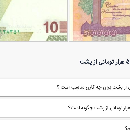
تصویر با کیفیت 10 هزار تومانی جدید از جلو
90,000
تومان
30
م؟