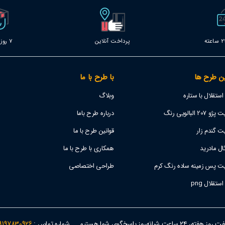
پرداخت آنلاین
7 روز خدمات
ن طرح ها
با طرح با ما
تقلال با ستاره
وبلاگ
 البالویی رنگ
درباره طرح باما
ت گندم زار
قوانین طرح با ما
ل مادرید
همکاری با طرح با ما
یت پس زمینه ساده رنگ کرم
طراحی اختصاصی
قلال png
وز هفته، ۲۴ ساعت شبانه‌روز پاسخگوی شما هستیم
شماره تماس :
9197830926