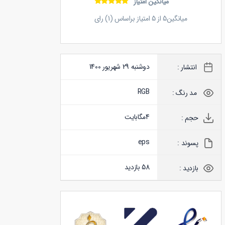
میانگین امتیاز
میانگین
5
از
5
امتیاز براساس (
1
) رای
دوشنبه 29 شهریور 1400
انتشار :
RGB
مد رنگ :
4
مگابایت
حجم :
eps
پسوند :
58 بازدید
بازدید :