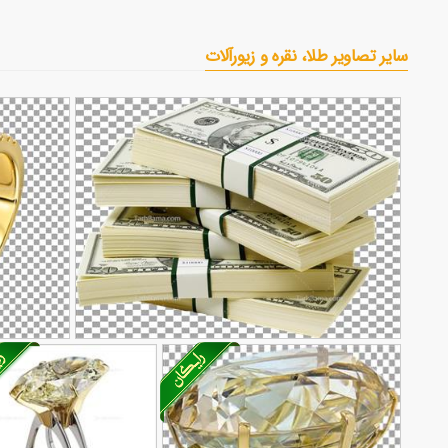
سایر تصاویر طلا، نقره و زیورآلات
تصویر با کیفیت پول دلار
عکس حلقه از
90,000
تومان
62
314