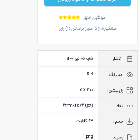
میانگین امتیاز
میانگین
5
از
5
امتیاز براساس (
1
) رای
شنبه 05 تیر 1400
انتشار :
RGB
مد رنگ :
300 dpi
رزولیشن :
6233x4576 (
px
)
ابعاد :
13
مگابایت
حجم :
png
پسوند :