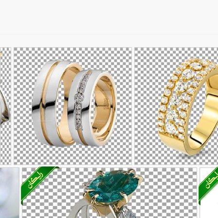
دواج
تصویر با کیفیت النگو های
تص
90,000
90,000
تومان
تومان
62
زیبای زنانه