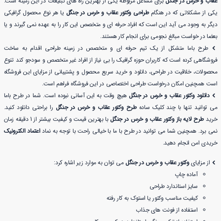
عقاب و خرس در جنگل
برای مشاغل مربوطه یکی از بهترین راه های تبلیغات در این زمینه است.
یکی از مشکلاتی که در هنگام
طراحی وکتور عقاب و خرس در جنگل
یا هر نوع محصول گرافیکی
دیگر به وجود می آید این است که افراد حرفه ای و متخصص این کار را به عهده نمی گیرند و یا
بعضا در خواست مبالغ نجومی برای انجام کار هستند.
طرح باما متشکل از یک تیم حرفه ای و متخصص در زمینه طراحی اقدام به ساخت
فروشگاهی کرده است که کاربران حوزه گرافیک را بی نیاز از افراد غیر متخصص و سودجو کند تنوع
محصولات، خلاقیت در طراحی، دانلود و خرید سریع محصول و پشتیبانی از مزایای این فروشگاه
است همچنین امکان درخواست طراحی اختصاصی در این فروشگاه فراهم است.
دانلود وکتور عقاب و خرس در جنگل
هیچ وقت به این آسانی نبوده است. شما در طرح باما
می توانید تنها با چند کلیک ساده
طرح وکتور عقاب و خرس در جنگل
را براحتی دانلود کنید.
خرید
طرح لایه باز وکتور عقاب و خرس در جنگل
با بهترین قیمت و کیفیت بیشتر از 1 دقیقه زمان
نمی برد. همچنین شما می توانید در طرح با ما با خیالی راحت با توجه به نماد
اعتماد الکترونیک
خریدی امن انجام دهید.
از مزایای
وکتور عقاب و خرس در جنگل
می توان به موارد زیر اشاره کرد:
آماده چاپ
سایز استاندارد طراحی
کیفیت مناسب وکتور یا استوک به کار رفته
استفاده از فونت های جذاب