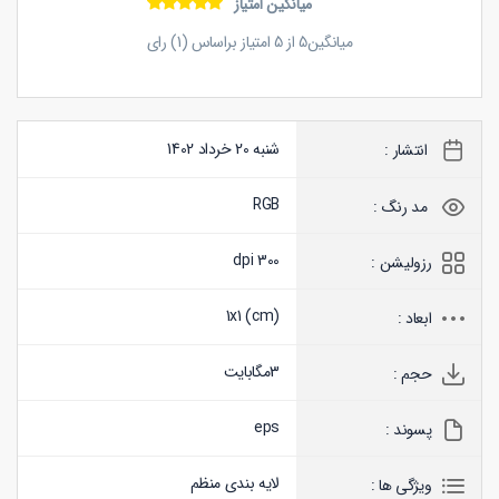
میانگین امتیاز
میانگین
5
از
5
امتیاز براساس (
1
) رای
شنبه 20 خرداد 1402
انتشار :
RGB
مد رنگ :
300 dpi
رزولیشن :
1x1 (
cm
)
ابعاد :
3
مگابایت
حجم :
eps
پسوند :
لایه بندی منظم
ویژگی ها :