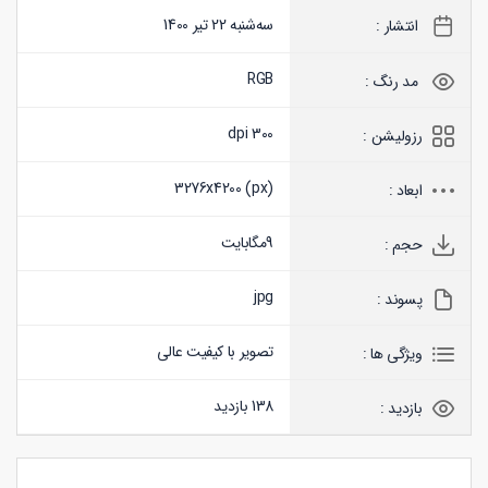
سه‌شنبه 22 تیر 1400
انتشار :
RGB
مد رنگ :
300 dpi
رزولیشن :
3276x4200 (
px
)
ابعاد :
9
مگابایت
حجم :
jpg
پسوند :
تصویر با کیفیت عالی
ویژگی ها :
138 بازدید
بازدید :