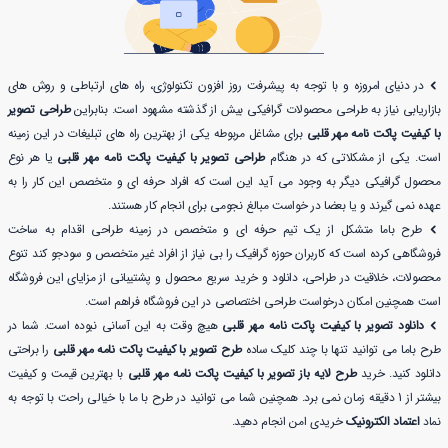
در دنیای امروزه و با توجه به پیشرفت روز افزون تکنولوژی، راه های ارتباطی و روش های
بازاریابی نیاز به طراحی محصولات گرافیکی بیش از گذشته مشهود است. بنابراین
طراحی تصویر
با کیفیت پاکت نامه مهر قلبی
برای مشاغل مربوطه یکی از بهترین راه های تبلیغات در این زمینه
است. یکی از مشکلاتی که در هنگام
طراحی تصویر با کیفیت پاکت نامه مهر قلبی
یا هر نوع
محصول گرافیکی دیگر به وجود می آید این است که افراد حرفه ای و متخصص این کار را به
عهده نمی گیرند و یا بعضا در خواست مبالغ نجومی برای انجام کار هستند.
طرح باما متشکل از یک تیم حرفه ای و متخصص در زمینه طراحی اقدام به ساخت
فروشگاهی کرده است که کاربران حوزه گرافیک را بی نیاز از افراد غیر متخصص و سودجو کند تنوع
محصولات، خلاقیت در طراحی، دانلود و خرید سریع محصول و پشتیبانی از مزایای این فروشگاه
است همچنین امکان درخواست طراحی اختصاصی در این فروشگاه فراهم است.
دانلود تصویر با کیفیت پاکت نامه مهر قلبی
هیچ وقت به این آسانی نبوده است. شما در
طرح باما می توانید تنها با چند کلیک ساده
طرح تصویر با کیفیت پاکت نامه مهر قلبی
را براحتی
دانلود کنید. خرید
طرح لایه باز تصویر با کیفیت پاکت نامه مهر قلبی
با بهترین قیمت و کیفیت
بیشتر از 1 دقیقه زمان نمی برد. همچنین شما می توانید در طرح با ما با خیالی راحت با توجه به
نماد
اعتماد الکترونیک
خریدی امن انجام دهید.