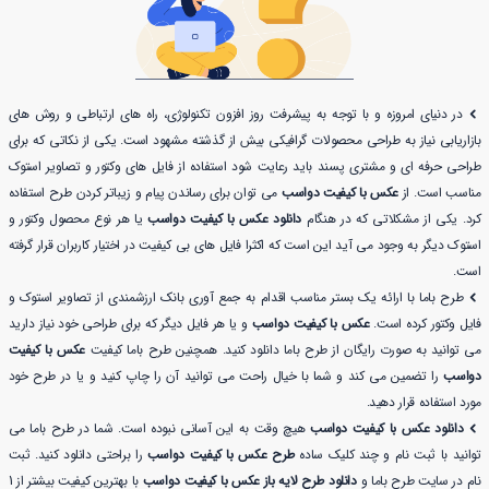
در دنیای امروزه و با توجه به پیشرفت روز افزون تکنولوژی، راه های ارتباطی و روش های
بازاریابی نیاز به طراحی محصولات گرافیکی بیش از گذشته مشهود است. یکی از نکاتی که برای
طراحی حرفه ای و مشتری پسند باید رعایت شود استفاده از فایل های وکتور و تصاویر استوک
مناسب است. از
عکس با کیفیت دواسب
می توان برای رساندن پیام و زیباتر کردن طرح استفاده
کرد. یکی از مشکلاتی که در هنگام
دانلود عکس با کیفیت دواسب
یا هر نوع محصول وکتور و
استوک دیگر به وجود می آید این است که اکثرا فایل های بی کیفیت در اختیار کاربران قرار گرفته
است.
طرح باما با ارائه یک بستر مناسب اقدام به جمع آوری بانک ارزشمندی از تصاویر استوک و
فایل وکتور کرده است.
عکس با کیفیت دواسب
و یا هر فایل دیگر که برای طراحی خود نیاز دارید
می توانید به صورت رایگان از طرح باما دانلود کنید. همچنین طرح باما کیفیت
عکس با کیفیت
دواسب
را تضمین می کند و شما با خیال راحت می توانید آن را چاپ کنید و یا در طرح خود
مورد استفاده قرار دهید.
دانلود عکس با کیفیت دواسب
هیچ وقت به این آسانی نبوده است. شما در طرح باما می
توانید با ثبت نام و چند کلیک ساده
طرح عکس با کیفیت دواسب
را براحتی دانلود کنید. ثبت
نام در سایت طرح باما و
دانلود طرح لایه باز عکس با کیفیت دواسب
با بهترین کیفیت بیشتر از 1