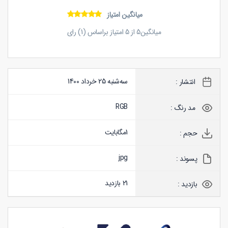
میانگین امتیاز
میانگین
5
از
5
امتیاز براساس (
1
) رای
سه‌شنبه 25 خرداد 1400
انتشار :
RGB
مد رنگ :
1
مگابایت
حجم :
jpg
پسوند :
21 بازدید
بازدید :