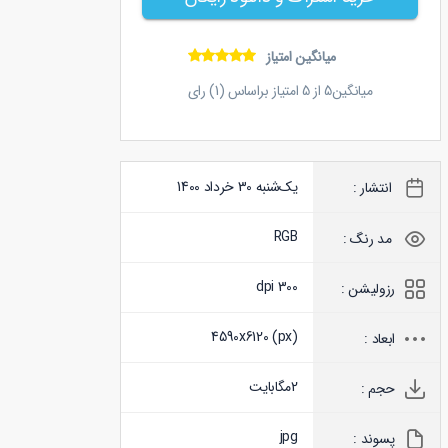
میانگین امتیاز
میانگین
5
از
5
امتیاز براساس (
1
) رای
یک‌شنبه 30 خرداد 1400
انتشار :
RGB
مد رنگ :
300 dpi
رزولیشن :
4590x6120 (
px
)
ابعاد :
2
مگابایت
حجم :
jpg
پسوند :