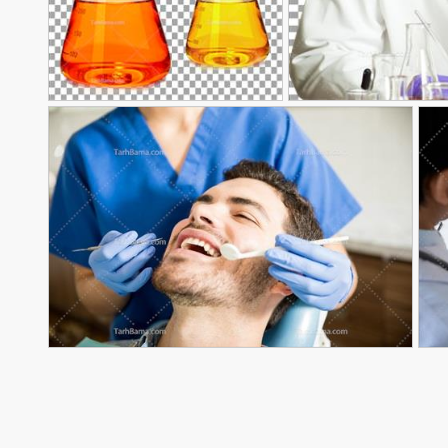
عکس ارلن
90,000
90,000
تومان
تومان
43
تصویر با کیفیت دندانپزشک در حال معاینه
90,000
تومان
تومان
40
دندان