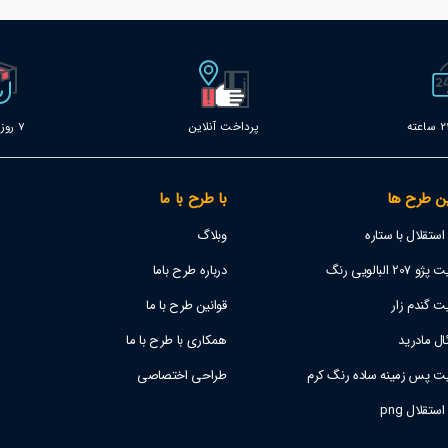
پرداخت آنلاین
7 روز خدمات
ن طرح ها
با طرح با ما
تقلال با ستاره
وبلاگ
 البالویی رنگ
درباره طرح باما
ت گندم زار
قوانین طرح با ما
ل مادرید
همکاری با طرح با ما
یت پس زمینه ساده رنگ کرم
طراحی اختصاصی
قلال png