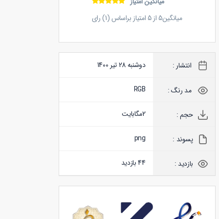
میانگین امتیاز
میانگین
5
از
5
امتیاز براساس (
1
) رای
دوشنبه 28 تیر 1400
انتشار :
RGB
مد رنگ :
2
مگابایت
حجم :
png
پسوند :
44 بازدید
بازدید :