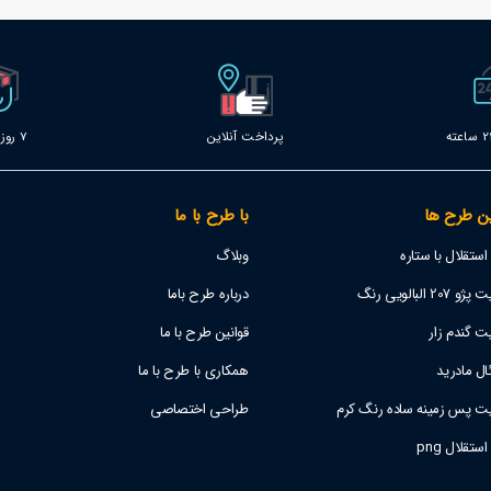
پرداخت آنلاین
7 روز خدمات
ن طرح ها
با طرح با ما
تقلال با ستاره
وبلاگ
 البالویی رنگ
درباره طرح باما
ت گندم زار
قوانین طرح با ما
ل مادرید
همکاری با طرح با ما
یت پس زمینه ساده رنگ کرم
طراحی اختصاصی
قلال png