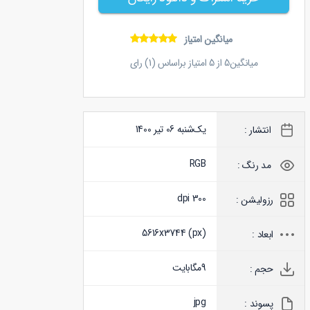
میانگین امتیاز
میانگین
5
از
5
امتیاز براساس (
1
) رای
یک‌شنبه 06 تیر 1400
انتشار :
RGB
مد رنگ :
300 dpi
رزولیشن :
5616x3744 (
px
)
ابعاد :
9
مگابایت
حجم :
jpg
پسوند :