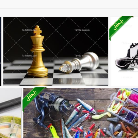
ال
تصویر با کیفیت شطرنج با مهره طلایی و
90,000
تومان
49
سفید