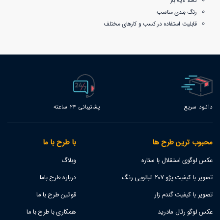
کاملا لایه باز
رنگ بندی مناسب
قابلیت استفاده در کسب و کارهای مختلف
دانلود سریع
پشتیبانی 24 ساعته
محبوب ترین طرح ها
با طرح با ما
عکس لوگوی استقلال با ستاره
وبلاگ
تصویر با کیفیت پژو 207 البالویی رنگ
درباره طرح باما
تصویر با کیفیت گندم زار
قوانین طرح با ما
عکس لوگو رئال مادرید
همکاری با طرح با ما