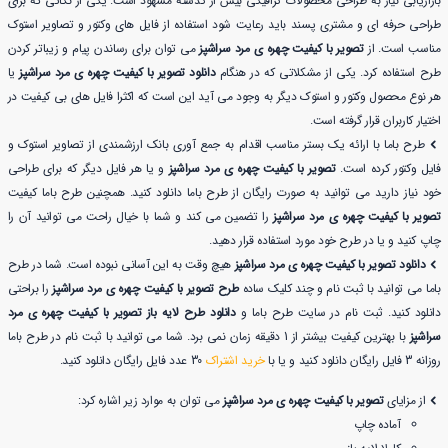
بازاریابی نیاز به طراحی محصولات گرافیکی بیش از گذشته مشهود است. یکی از نکاتی که برای
طراحی حرفه ای و مشتری پسند باید رعایت شود استفاده از فایل های وکتور و تصاویر استوک
مناسب است. از
تصویر با کیفیت چهره ی مرد سراشپز
می توان برای رساندن پیام و زیباتر کردن
طرح استفاده کرد. یکی از مشکلاتی که در هنگام
دانلود تصویر با کیفیت چهره ی مرد سراشپز
یا
هر نوع محصول وکتور و استوک دیگر به وجود می آید این است که اکثرا فایل های بی کیفیت در
اختیار کاربران قرار گرفته است.
طرح باما با ارائه یک بستر مناسب اقدام به جمع آوری بانک ارزشمندی از تصاویر استوک و
فایل وکتور کرده است.
تصویر با کیفیت چهره ی مرد سراشپز
و یا هر فایل دیگر که برای طراحی
خود نیاز دارید می توانید به صورت رایگان از طرح باما دانلود کنید. همچنین طرح باما کیفیت
تصویر با کیفیت چهره ی مرد سراشپز
را تضمین می کند و شما با خیال راحت می توانید آن را
چاپ کنید و یا در طرح خود مورد استفاده قرار دهید.
دانلود تصویر با کیفیت چهره ی مرد سراشپز
هیچ وقت به این آسانی نبوده است. شما در طرح
باما می توانید با ثبت نام و چند کلیک ساده
طرح تصویر با کیفیت چهره ی مرد سراشپز
را براحتی
دانلود کنید. ثبت نام در سایت طرح باما و
دانلود طرح لایه باز تصویر با کیفیت چهره ی مرد
سراشپز
با بهترین کیفیت بیشتر از 1 دقیقه زمان نمی برد. شما می توانید با ثبت نام در طرح باما
روزانه 3 فایل رایگان دانلود کنید و یا با
خرید اشتراک
30 عدد فایل رایگان دانلود کنید.
از مزایای
تصویر با کیفیت چهره ی مرد سراشپز
می توان به موارد زیر اشاره کرد:
آماده چاپ