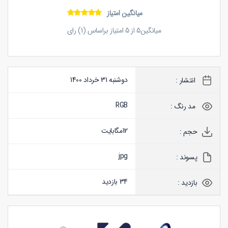
میانگین امتیاز
میانگین
5
از
5
امتیاز براساس (
1
) رای
دوشنبه 31 خرداد 1400
انتشار :
RGB
مد رنگ :
12
مگابایت
حجم :
jpg
پسوند :
34 بازدید
بازدید :