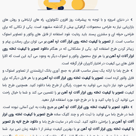
در دنیای امروزه و با توجه به پیشرفت روز افزون تکنولوژی، راه های ارتباطی و روش های
بازاریابی نیاز به طراحی محصولات گرافیکی بیش از گذشته مشهود است. یکی از نکاتی که برای
طراحی حرفه ای و مشتری پسند باید رعایت شود استفاده از فایل های وکتور و تصاویر استوک
مناسب است. از
تصویر با کیفیت تخته روی ابزار آلات اره آهن بر
می توان برای رساندن پیام و
زیباتر کردن طرح استفاده کرد. یکی از مشکلاتی که در هنگام
دانلود تصویر با کیفیت تخته روی
ابزار آلات اره آهن بر
یا هر نوع محصول وکتور و استوک دیگر به وجود می آید این است که اکثرا
فایل های بی کیفیت در اختیار کاربران قرار گرفته است.
طرح باما با ارائه یک بستر مناسب اقدام به جمع آوری بانک ارزشمندی از تصاویر استوک و
فایل وکتور کرده است.
تصویر با کیفیت تخته روی ابزار آلات اره آهن بر
و یا هر فایل دیگر که برای
طراحی خود نیاز دارید می توانید به صورت رایگان از طرح باما دانلود کنید. همچنین طرح باما
کیفیت
تصویر با کیفیت تخته روی ابزار آلات اره آهن بر
را تضمین می کند و شما با خیال راحت
می توانید آن را چاپ کنید و یا در طرح خود مورد استفاده قرار دهید.
دانلود تصویر با کیفیت تخته روی ابزار آلات اره آهن بر
هیچ وقت به این آسانی نبوده است.
شما در طرح باما می توانید با ثبت نام و چند کلیک ساده
طرح تصویر با کیفیت تخته روی ابزار
آلات اره آهن بر
را براحتی دانلود کنید. ثبت نام در سایت طرح باما و
دانلود طرح لایه باز تصویر
با کیفیت تخته روی ابزار آلات اره آهن بر
با بهترین کیفیت بیشتر از 1 دقیقه زمان نمی برد. شما