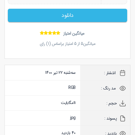
دانلود
میانگین امتیاز
میانگین
5
از
5
امتیاز براساس (
1
) رای
سه‌شنبه 22 تیر 1400
انتشار :
RGB
مد رنگ :
11
مگابایت
حجم :
jpg
پسوند :
40 بازدید
بازدید :