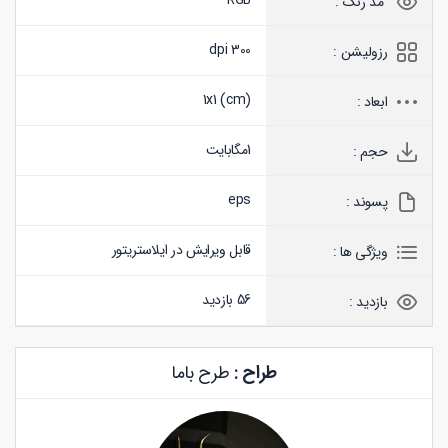
RGB
مد رنگ :
300 dpi
رزولیشن :
1x1 (
cm
)
ابعاد :
1
مگابایت
حجم :
eps
پسوند :
قابل ویرایش در ایلاستریتور
ویژگی ها :
56 بازدید
بازدید :
طراح :
طرح باما