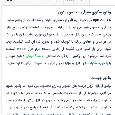
وکتور سکوی معرفی محصول نئون
با فرمت
eps
در محیط نرم افزار ایلاستریتور طراحی شده است. از وکتور سکوی
معرفی محصول نئون می توانید در طراحی های خود استفاده کرده و طرح های
زیبایی ایجاد کنید. این فایل لایه باز به علت برداری بودن قابلیت این را دارد که
در هر سایز و ابعادی بزرگ یا کوچک شود و بدون ذره ای افت کیفیت، چاپ
شود.
برای باز کردن فایل فشرده از آخرین نسخه نرم افزار winrar استفاده
کنید.
شما میتوانید این
وکتور
را با قیمت استثنایی
90,000 تومان
دانلود کنید
، و
یا
با
خرید اشتراک
، این فایل و هزاران فایل دیگر را به صورت رایگان دانلود نمایید.
وکتور چیست:
وکتور از رایج ترین فرمت های تصویر برداری محسوب می شود. در وکتور تصویر
در قالب مجموعه ای از مشخصات هندسی مانند نقاط، منحنی ها، دایره ها،
خطوط و چندضلعی ها ذخیره می شود. تصاویر در فایل وکتور از منحنی ها و
خطوطی به نام بردار تشکیل شده اند که در آن اطلاعات راجع به رنگ و سایز به
صورت ریاضی تعریف می شوند. از مزیت های برداری بودن فایل وکتور این