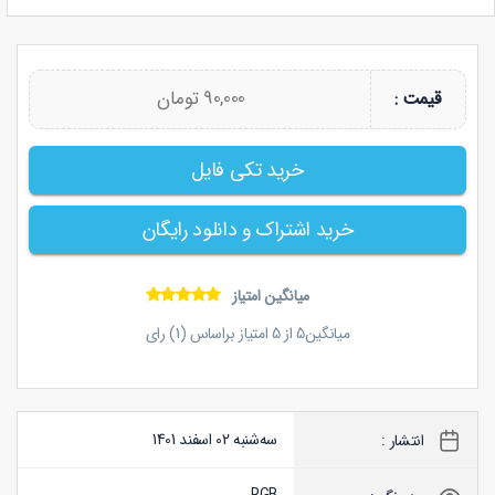
90,000 تومان
قیمت :
خرید تکی فایل
خرید اشتراک و دانلود رایگان
میانگین امتیاز
میانگین
5
از
5
امتیاز براساس (
1
) رای
سه‌شنبه 02 اسفند 1401
انتشار :