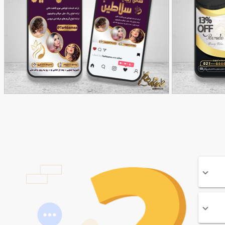
پست و استوری سالن زیبایی بانوان
90,000
90,000
تومان
تومان
137