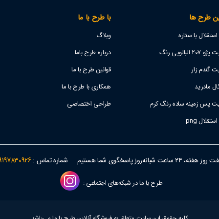
ن طرح ها
با طرح با ما
تقلال با ستاره
وبلاگ
 البالویی رنگ
درباره طرح باما
ت گندم زار
قوانین طرح با ما
ل مادرید
همکاری با طرح با ما
یت پس زمینه ساده رنگ کرم
طراحی اختصاصی
قلال png
وز هفته، ۲۴ ساعت شبانه‌روز پاسخگوی شما هستیم
شماره تماس :
9197830926
طرح با ما در شبکه‌های اجتماعی :
کلیه حقوق این سایت متعلق به فروشگاه آنلاین طرح با ما می‌باشد